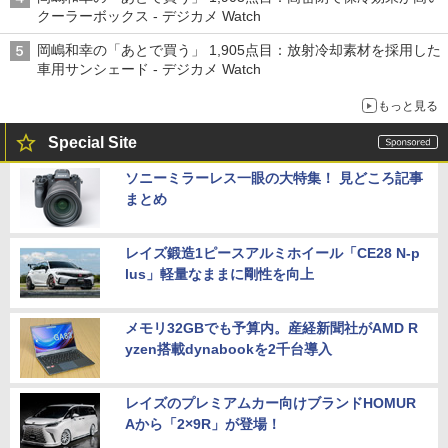
クーラーボックス - デジカメ Watch
岡嶋和幸の「あとで買う」 1,905点目：放射冷却素材を採用した
車用サンシェード - デジカメ Watch
もっと見る
Special Site
ソニーミラーレス一眼の大特集！ 見どころ記事
まとめ
レイズ鍛造1ピースアルミホイール「CE28 N-p
lus」軽量なままに剛性を向上
メモリ32GBでも予算内。産経新聞社がAMD R
yzen搭載dynabookを2千台導入
レイズのプレミアムカー向けブランドHOMUR
Aから「2×9R」が登場！