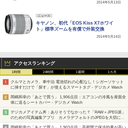
2014年5月13日
ニュース
キヤノン、初代「EOS Kiss X7ホワイ
ト」標準ズームを有償で外装交換
2014年5月14日
アクセスランキング
1時間
24時間
1週間
1カ月
クルマとカメラ、車中泊 電池切れの心配なし！シガーソケット
に挿すだけで「探す」が使えるスマートタグ - デジカメ Watch
岡嶋和幸の「あとで買う」 1,906点目：エアコンの冷風を座面全
体に送るシートカバー - デジカメ Watch
デジカメアイテム丼：ありそうでなかった？「RAW＋JPEG派」
のための写真編集アプリ カメラデフォルトのJPEGを大切にす
る「Filmator」
岡嶋和幸の「あとで買う」 1,903点目：高密閉で保冷効果が高い