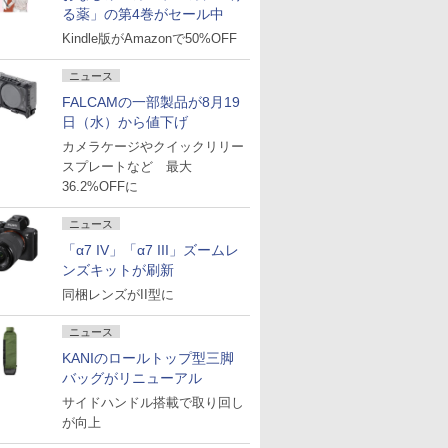
る薬」の第4巻がセール中
Kindle版がAmazonで50%OFF
ニュース
FALCAMの一部製品が8月19
日（水）から値下げ
カメラケージやクイックリリー
スプレートなど 最大
36.2%OFFに
ニュース
「α7 IV」「α7 III」ズームレ
ンズキットが刷新
同梱レンズがII型に
ニュース
KANIのロールトップ型三脚
バッグがリニューアル
サイドハンドル搭載で取り回し
が向上