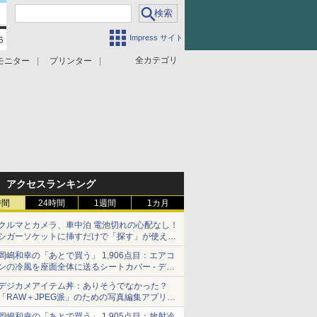
Impress サイト
全カテゴリ
モニター
プリンター
アクセスランキング
時間
24時間
1週間
1カ月
クルマとカメラ、車中泊 電池切れの心配なし！
シガーソケットに挿すだけで「探す」が使える
スマートタグ - デジカメ Watch
岡嶋和幸の「あとで買う」 1,906点目：エアコ
ンの冷風を座面全体に送るシートカバー - デジ
カメ Watch
デジカメアイテム丼：ありそうでなかった？
「RAW＋JPEG派」のための写真編集アプリ
カメラデフォルトのJPEGを大切にする
岡嶋和幸の「あとで買う」 1,905点目：放射冷