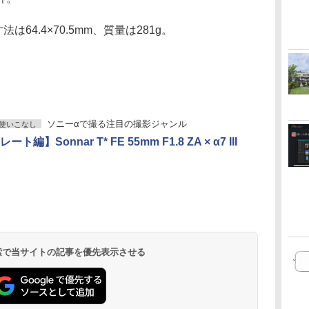
64.4×70.5mm、質量は281g。
ソニーαで撮る注目の撮影ジャンル
使いこなし
ト編】Sonnar T* FE 55mm F1.8 ZA × α7 III
 検索で当サイトの記事を優先表示させる