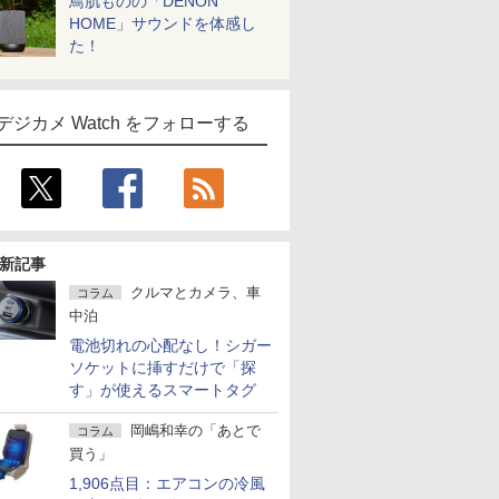
鳥肌ものの「DENON
HOME」サウンドを体感し
た！
デジカメ Watch をフォローする
新記事
クルマとカメラ、車
コラム
中泊
電池切れの心配なし！シガー
ソケットに挿すだけで「探
す」が使えるスマートタグ
岡嶋和幸の「あとで
コラム
買う」
1,906点目：エアコンの冷風