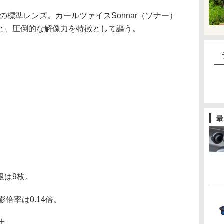
8の標準レンズ。カールツァイスSonnar（ゾナー）
トと、圧倒的な解像力を特徴として謳う。
最
は9枚。
倍率は0.14倍。
計。