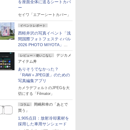
を座面全体に送るシートカバ
ー
セイワ「エアーシートカバー」
イベントレポート
西軽井沢の写真イベント「浅
間国際フォトフェスティバル
2026 PHOTO MIYOTA」が
開幕
デジカメ
レビュー・使いこなし
アイテム丼
ありそうでなかった？
「RAW＋JPEG派」のための
写真編集アプリ
カメラデフォルトのJPEGを大
切にする「Filmator」
岡嶋和幸の「あとで
コラム
買う」
1,905点目：放射冷却素材を
採用した車用サンシェード