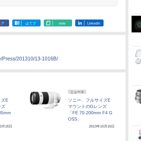
ェア
はてブ
note
LinkedIn
se/Press/201310/13-1016B/
ニュース
ズE
ソニー、フルサイズE
ンズ
マウントのGレンズ
 35mm
「FE 70-200mm F4 G
OSS」
10月16日
2013年10月16日