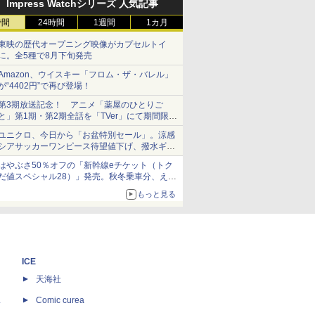
Impress Watchシリーズ 人気記事
時間
24時間
1週間
1カ月
東映の歴代オープニング映像がカプセルトイ
に。全5種で8月下旬発売
Amazon、ウイスキー「フロム・ザ・バレル」
が“4402円”で再び登場！
第3期放送記念！ アニメ「薬屋のひとりご
と」第1期・第2期全話を「TVer」にて期間限定
で順次無料配信開始
ユニクロ、今日から「お盆特別セール」。涼感
シアサッカーワンピース待望値下げ、撥水ギア
ショーツは1990円に
はやぶさ50％オフの「新幹線eチケット（トク
だ値スペシャル28）」発売。秋冬乗車分、えき
ねっと限定
もっと見る
ICE
天海社
ス
Comic curea