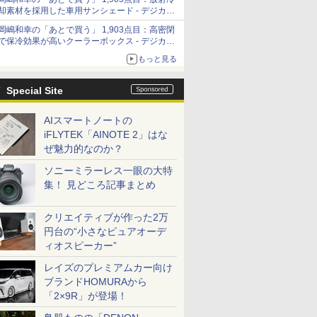
「Filmator」
却素材を採用した車用サンシェード - デジカメ
Watch
岡嶋和幸の「あとで買う」 1,903点目：高密閉
で保冷効果が高いクーラーボックス - デジカメ
Watch
もっと見る
Special Site
AIスマートノートの
iFLYTEK「AINOTE 2」はな
ぜ魅力的なのか？
ソニーミラーレス一眼の大特
集！ 見どころ記事まとめ
クリエイティブが作った2万
円台の“小さなピュアオーデ
ィオスピーカー”
レイズのプレミアムカー向け
ブランドHOMURAから
「2×9R」が登場！