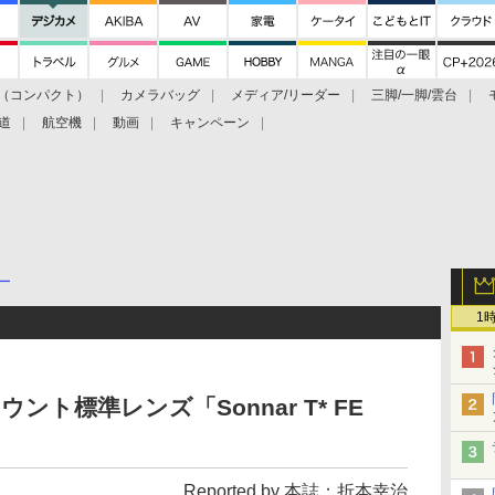
（コンパクト）
カメラバッグ
メディア/リーダー
三脚/一脚/雲台
道
航空機
動画
キャンペーン
ー
1
ト標準レンズ「Sonnar T* FE
Reported by 本誌：折本幸治