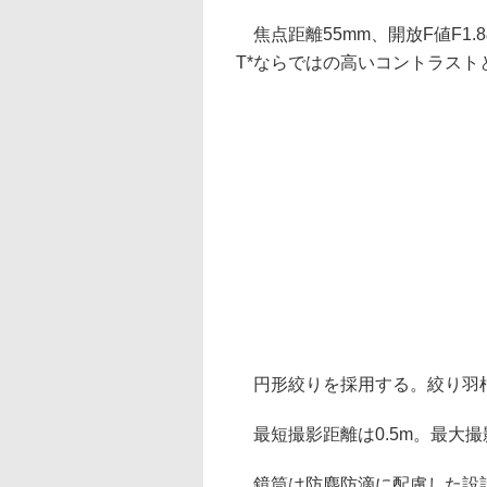
焦点距離55mm、開放F値F1.
T*ならではの高いコントラス
円形絞りを採用する。絞り羽根
最短撮影距離は0.5m。最大撮影
鏡筒は防塵防滴に配慮した設