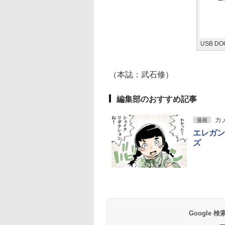
USB DO
（本誌：武石修）
編集部のおすすめ記事
カ
漫画
エレガン
ズ
Google