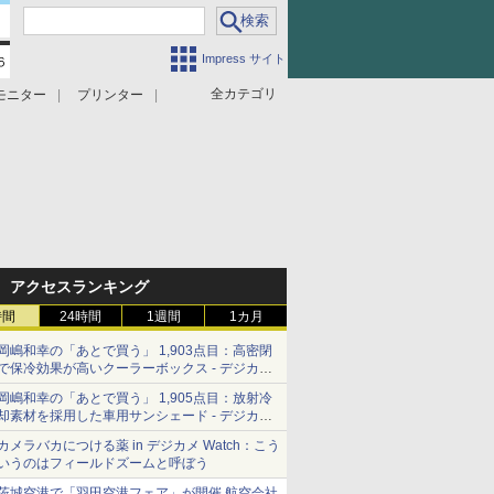
Impress サイト
全カテゴリ
モニター
プリンター
アクセスランキング
時間
24時間
1週間
1カ月
岡嶋和幸の「あとで買う」 1,903点目：高密閉
で保冷効果が高いクーラーボックス - デジカメ
Watch
岡嶋和幸の「あとで買う」 1,905点目：放射冷
却素材を採用した車用サンシェード - デジカメ
Watch
カメラバカにつける薬 in デジカメ Watch：こう
いうのはフィールドズームと呼ぼう
茨城空港で「羽田空港フェア」が開催 航空会社