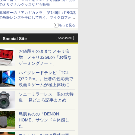
のオリジナルグッズなども販売
赤城耕一の「アカギカメラ」 第146回：PRO銘
の魚眼レンズを手にして思う、マイクロフォー
サーズへの期待と可能性
もっと見る
Special Site
お値段そのままでメモリ倍
増！メモリ32GBの「お得な
ゲーミングノート」
ハイグレードテレビ「TCL
Q7D Pro」。圧巻の色彩美で
映画＆ゲームが極上体験に
ソニーミラーレス一眼の大特
集！ 見どころ記事まとめ
鳥肌ものの「DENON
HOME」サウンドを体感し
た！