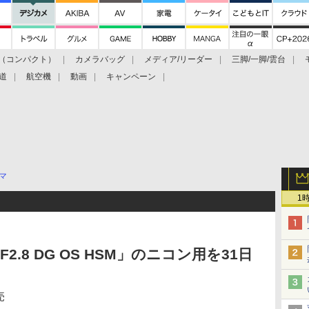
（コンパクト）
カメラバッグ
メディア/リーダー
三脚/一脚/雲台
道
航空機
動画
キャンペーン
マ
1
F2.8 DG OS HSM」のニコン用を31日
売