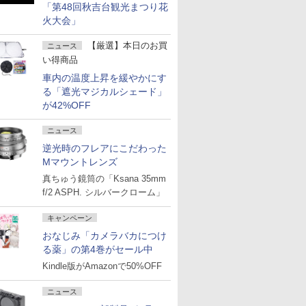
「第48回秋吉台観光まつり花
火大会」
【厳選】本日のお買
ニュース
い得商品
車内の温度上昇を緩やかにす
る「遮光マジカルシェード」
が42%OFF
ニュース
逆光時のフレアにこだわった
Mマウントレンズ
真ちゅう鏡筒の「Ksana 35mm
f/2 ASPH. シルバークローム」
キャンペーン
おなじみ「カメラバカにつけ
る薬」の第4巻がセール中
Kindle版がAmazonで50%OFF
ニュース