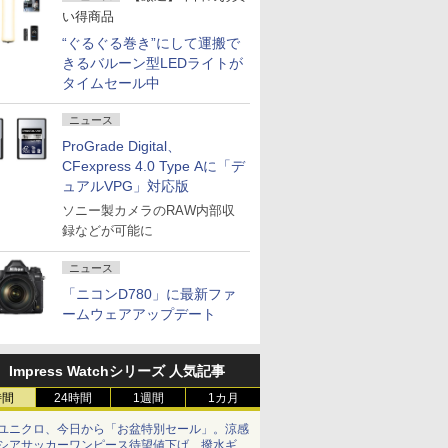
い得商品
“ぐるぐる巻き”にして運搬で
きるバルーン型LEDライトが
タイムセール中
ニュース
ProGrade Digital、
CFexpress 4.0 Type Aに「デ
ュアルVPG」対応版
ソニー製カメラのRAW内部収
録などが可能に
ニュース
「ニコンD780」に最新ファ
ームウェアアップデート
Impress Watchシリーズ 人気記事
時間
24時間
1週間
1カ月
ユニクロ、今日から「お盆特別セール」。涼感
シアサッカーワンピース待望値下げ、撥水ギア