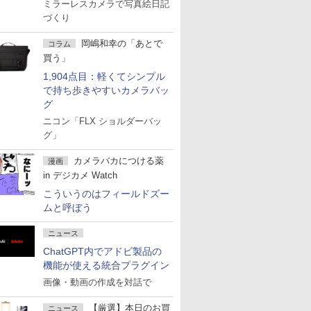
ミラーレスカメラで写真絵日記
づくり
岡嶋和幸の「あとで
コラム
買う」
1,904点目：軽くてシンプル
で持ち歩きやすいカメラバッ
グ
ニコン「FLX ショルダーバッ
グ」
カメラバカにつける薬
漫画
in デジカメ Watch
こういうのはフィールドズー
ムと呼ぼう
ニュース
ChatGPT内でアドビ製品の
機能が使える統合プラグイン
画像・動画の作成を対話で
【厳選】本日のお買
ニュース