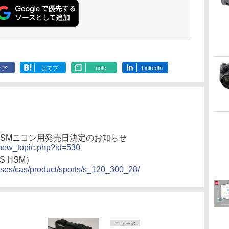
ェア
はてブ
note
LinkedIn
DG OS HSMニコン用発売日決定のお知らせ
/new_topic.php?id=530
OS HSM）
nses/cas/product/sports/s_120_300_28/
ニュース