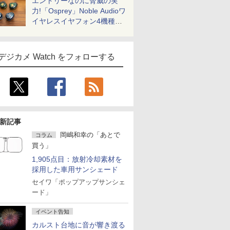
エントリーなのに脅威の実
力!「Osprey」Noble Audioワ
イヤレスイヤフォン4機種を
一気に聴く
デジカメ Watch をフォローする
新記事
岡嶋和幸の「あとで
コラム
買う」
1,905点目：放射冷却素材を
採用した車用サンシェード
セイワ「ポップアップサンシェ
ード」
イベント告知
カルスト台地に音が響き渡る