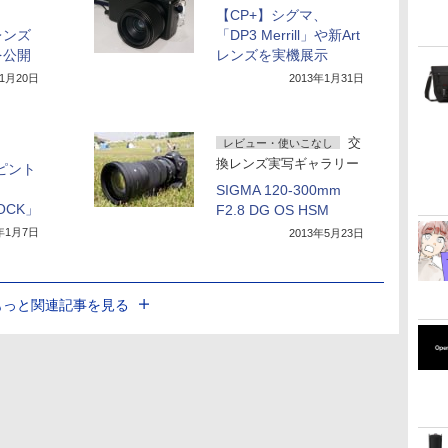
【CP+】シグマ、
レンズ
「DP3 Merrill」や新Art
を公開
レンズを実機展示
11月20日
2013年1月31日
交
レビュー・使いこなし
換レンズ実写ギャラリー
ピント
う
SIGMA 120-300mm
DOCK」
F2.8 DG OS HSM
3年1月7日
2013年5月23日
もっと関連記事を見る