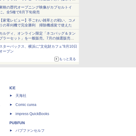
ショーツは1990円に
東映の歴代オープニング映像がカプセルトイ
に。全5種で8月下旬発売
【家電レビュー】手ごわい雑草との戦い、コメ
リの草刈機で完全勝利 掃除機感覚で使えた
カルディ、オンライン限定「ネコバッグ＆タン
ブラーセット」を一般販売。7月の抽選販売の
当選無効分
スターバックス、横浜に“文化財カフェ”8月10日
オープン
もっと見る
ICE
天海社
ス
Comic curea
impress QuickBooks
PUBFUN
パブファンセルフ