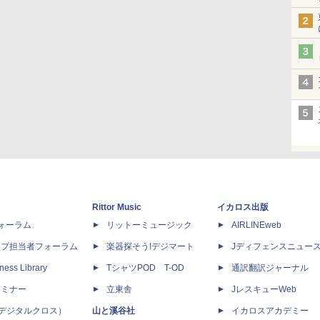
Rittor Music
イカロス出版
dフォーラム
リットーミュージック
AIRLINEweb
ップ担当者フォーラム
楽器探そう!デジマート
Jディフェンスニュー
ness Library
TシャツPOD T-OD
通訳翻訳ジャーナル
セミナー
立東舎
JレスキューWeb
 X（デジタルクロス）
山と溪谷社
イカロスアカデミー