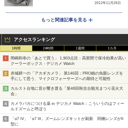
2012年11月26日
もっと関連記事を見る
アクセスランキング
1時間
24時間
1週間
1カ月
岡嶋和幸の「あとで買う」 1,903点目：高密閉で保冷効果が高い
クーラーボックス - デジカメ Watch
赤城耕一の「アカギカメラ」 第146回：PRO銘の魚眼レンズを
手にして思う、マイクロフォーサーズへの期待と可能性
カルスト台地に音が響き渡る「第48回秋吉台観光まつり花火大
会」
カメラバカにつける薬 in デジカメ Watch：こういうのはフィー
ルドズームと呼ぼう
「α7 IV」「α7 III」ズームレンズキットが刷新 同梱レンズがII
型に