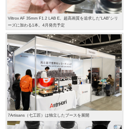
Viltrox AF 35mm F1.2 LAB E。超高画質を追求した“LAB”シリ
ーズに加わる1本。4月発売予定
7Artisans（七工匠）は独立したブースを展開