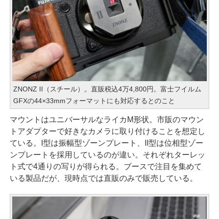
ZNONZ II（スチール）。直販税込4万4,800円。富士フイルム
GFXの44×33mmフォーマットにも対応するとのこと
マウントはユニバーサルなライカM形状。市販のマウン
トアダプターで好きなカメラに取り付けることを想定し
ている。I型は振幅型ゾーンプレート、II型は位相型ゾー
ンプレートを採用しているのが違い。それぞれターレッ
ト式で4通りの写りが得られる。ブースで注目を集めて
いる製品だが、現時点では直販のみで販売している。