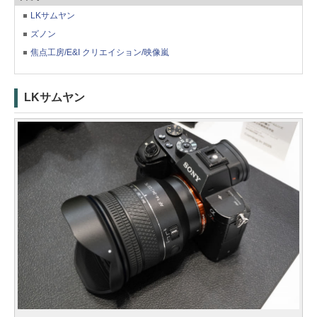
LKサムヤン
ズノン
焦点工房/E&I クリエイション/映像嵐
LKサムヤン