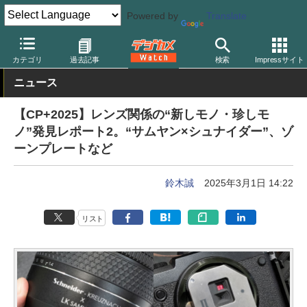
Powered by
Translate
デジカメ Watch
レンズ
交換レンズ
カテゴリ
過去記事
検索
Impressサイト
ニュース
【CP+2025】レンズ関係の“新しモノ・珍しモ
ノ”発見レポート2。“サムヤン×シュナイダー”、ゾ
ーンプレートなど
鈴木誠
2025年3月1日 14:22
リスト