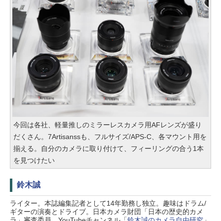
今回は各社、軽量推しのミラーレスカメラ用AFレンズが盛り
だくさん。7Artisanssも、フルサイズ/APS-C、各マウント用を
揃える。自分のカメラに取り付けて、フィーリングの合う1本
を見つけたい
鈴木誠
ライター。本誌編集記者として14年勤務し独立。趣味はドラム/
ギターの演奏とドライブ。日本カメラ財団「日本の歴史的カメ
ラ」審査委員。YouTubeチャンネル「
鈴木誠のカメラ自由研究
」