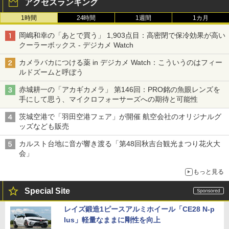
アクセスランキング
1時間
24時間
1週間
1カ月
岡嶋和幸の「あとで買う」 1,903点目：高密閉で保冷効果が高い
クーラーボックス - デジカメ Watch
カメラバカにつける薬 in デジカメ Watch：こういうのはフィー
ルドズームと呼ぼう
赤城耕一の「アカギカメラ」 第146回：PRO銘の魚眼レンズを
手にして思う、マイクロフォーサーズへの期待と可能性
茨城空港で「羽田空港フェア」が開催 航空会社のオリジナルグ
ッズなども販売
カルスト台地に音が響き渡る「第48回秋吉台観光まつり花火大
会」
もっと見る
Special Site
レイズ鍛造1ピースアルミホイール「CE28 N-p
lus」軽量なままに剛性を向上