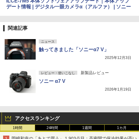
ILCE-7M5 本体ソフトウェアアップデート｜本体アップ
デート情報 | デジタル一眼カメラα（アルファ） | ソニー
関連記事
ニュース
触ってきました「ソニーα7 V」
2025年12月3日
新製品レビュー
レビュー・使いこなし
ソニー α7 V
2026年1月19日
アクセスランキング
1時間
24時間
1週間
1カ月
岡嶋和幸の「あとで買う」 1,903点目：高密閉で保冷効果が高い