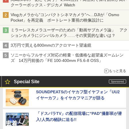
クーラーボックス - デジカメ Watch
Vlogカメラから“コンパクトシネマカメラ”へ…DJIが「Osmo
Pocket」を再定義 ポートレート重視の映像設計に
ミラーレスカメラユーザーのための「動画サブカメラ論」 アク
ションカメラにジンバルカメラ……その実質的な違いは？
3万円で買える800mmのアクロマート望遠鏡
ソニーからフルサイズ対応の軽量・低価格な超望遠ズームレン
ズ 14万円前後の「FE 100-400mm F5.6-8 OSS」
もっと見る
Special Site
SOUNDPEATSのイヤカフ型イヤフォン「UU2
イヤーカフ」をイヤカフマニアが語る
「ドスパラTV」の配信現場に“PAD”撮影班が潜
入!人気の秘訣に迫る!!