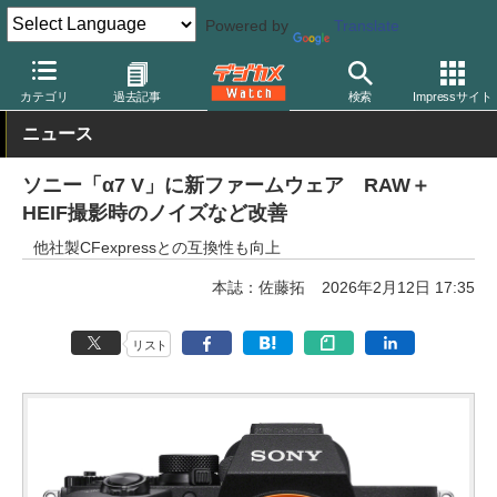
Powered by
Translate
デジカメ Watch
カメラ
ミラーレスカメラ
ソニー
カテゴリ
過去記事
検索
Impressサイト
ニュース
ソニー「α7 V」に新ファームウェア RAW＋
HEIF撮影時のノイズなど改善
他社製CFexpressとの互換性も向上
本誌：佐藤拓
2026年2月12日 17:35
リスト