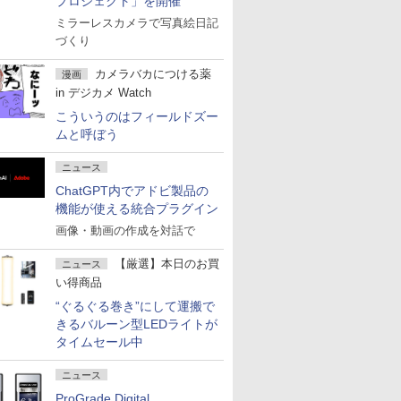
プロジェクト」を開催
ミラーレスカメラで写真絵日記
づくり
カメラバカにつける薬
漫画
in デジカメ Watch
こういうのはフィールドズー
ムと呼ぼう
ニュース
ChatGPT内でアドビ製品の
機能が使える統合プラグイン
画像・動画の作成を対話で
【厳選】本日のお買
ニュース
い得商品
“ぐるぐる巻き”にして運搬で
きるバルーン型LEDライトが
タイムセール中
ニュース
ProGrade Digital、