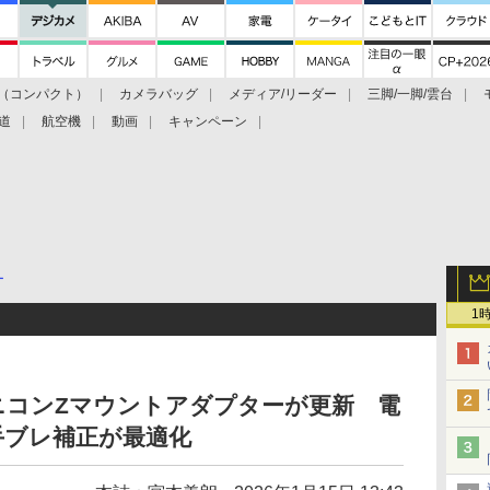
（コンパクト）
カメラバッグ
メディア/リーダー
三脚/一脚/雲台
道
航空機
動画
キャンペーン
ー
1
E→ニコンZマウントアダプターが更新 電
手ブレ補正が最適化