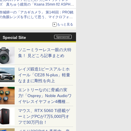
ズ 真ちゅう鏡筒の「Ksana 35mm f/2 ASPH.
シルバークローム」
赤城耕一の「アカギカメラ」 第146回：PRO銘
の魚眼レンズを手にして思う、マイクロフォー
サーズへの期待と可能性
もっと見る
Special Site
ソニーミラーレス一眼の大特
集！ 見どころ記事まとめ
レイズ鍛造1ピースアルミホ
イール「CE28 N-plus」軽量
なままに剛性を向上
エントリーなのに脅威の実
力!「Osprey」Noble Audioワ
イヤレスイヤフォン4機種を
一気に聴く
マウス、RTX 5060 Ti搭載ゲ
ーミングPCが7万5,000円オ
フで30万円台！