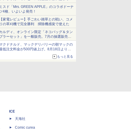
ショーツは1990円に
ミスド「Mrs. GREEN APPLE」のコラボドーナ
ツ4種、いよいよ発売！
【家電レビュー】手ごわい雑草との戦い、コメ
リの草刈機で完全勝利 掃除機感覚で使えた
カルディ、オンライン限定「ネコバッグ＆タン
ブラーセット」を一般販売。7月の抽選販売の
当選無効分
マクドナルド、マックデリバリーの朝マックの
最低注文料金が500円値上げ。8月18日より
1,500円から受付
もっと見る
ICE
天海社
ス
Comic curea