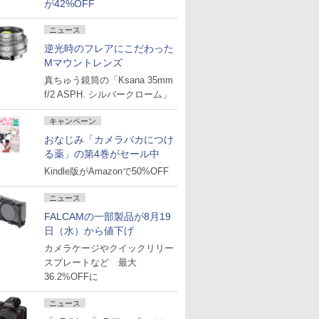
が42%OFF
ニュース
逆光時のフレアにこだわった
Mマウントレンズ
真ちゅう鏡筒の「Ksana 35mm
f/2 ASPH. シルバークローム」
キャンペーン
おなじみ「カメラバカにつけ
る薬」の第4巻がセール中
Kindle版がAmazonで50%OFF
ニュース
FALCAMの一部製品が8月19
日（水）から値下げ
カメラケージやクイックリリー
スプレートなど 最大
36.2%OFFに
ニュース