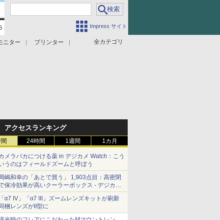
Impress サイト
全カテゴリ
モニター
プリンター
アクセスランキング
時間
24時間
1週間
1カ月
カメラバカにつける薬 in デジカメ Watch：こう
いうのはフィールドズームと呼ぼう
岡嶋和幸の「あとで買う」 1,903点目：高密閉
で保冷効果が高いクーラーボックス - デジカメ
Watch
「α7 IV」「α7 III」ズームレンズキットが刷新
同梱レンズがII型に
逆光時のフレアにこだわったMマウントレン