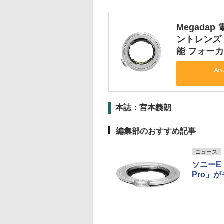
Megadap
ントレンズ 
能 フォーカ
Am
本誌：宮本義朗
編集部のおすすめ記事
ニュース
ソニーE
Pro」