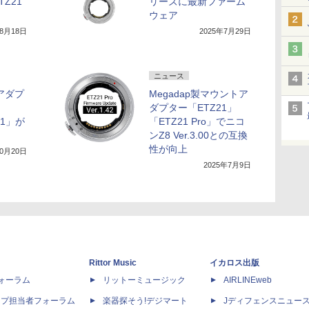
Z21
リーズに最新ファーム
ウェア
年8月18日
2025年7月29日
ニュース
アダプ
Megadap製マウントア
ダプター「ETZ21」
21」が
「ETZ21 Pro」でニコ
ンZ8 Ver.3.00との互換
性が向上
10月20日
2025年7月9日
Rittor Music
イカロス出版
dフォーラム
リットーミュージック
AIRLINEweb
ップ担当者フォーラム
楽器探そう!デジマート
Jディフェンスニュー