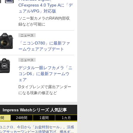
CFexpress 4.0 Type Aに「デ
ュアルVPG」対応版
ソニー製カメラのRAW内部収
録などが可能に
ニュース
「ニコンD780」に最新ファ
ームウェアアップデート
ニュース
デジタル一眼レフカメラ「ニ
コンD6」に最新ファームウ
ェア
Dタイプレンズで露出アンダー
になる現象の修正など
Impress Watchシリーズ 人気記事
時間
24時間
1週間
1カ月
ユニクロ、今日から「お盆特別セール」。涼感
シアサッカーワンピース待望値下げ、撥水ギア