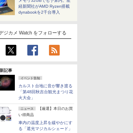
メモリ32GBでも予算内。産
経新聞社がAMD Ryzen搭載
dynabookを2千台導入
デジカメ Watch をフォローする
新記事
イベント告知
カルスト台地に音が響き渡る
「第48回秋吉台観光まつり花
火大会」
【厳選】本日のお買
ニュース
い得商品
車内の温度上昇を緩やかにす
る「遮光マジカルシェード」