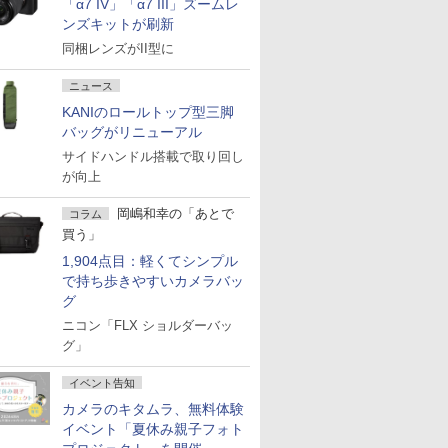
「α7 IV」「α7 III」ズームレ
ンズキットが刷新
同梱レンズがII型に
ニュース
KANIのロールトップ型三脚
バッグがリニューアル
サイドハンドル搭載で取り回し
が向上
岡嶋和幸の「あとで
コラム
買う」
1,904点目：軽くてシンプル
で持ち歩きやすいカメラバッ
グ
ニコン「FLX ショルダーバッ
グ」
イベント告知
カメラのキタムラ、無料体験
イベント「夏休み親子フォト