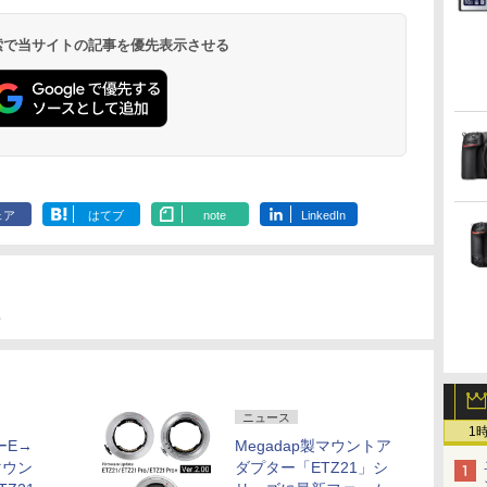
 検索で当サイトの記事を優先表示させる
ェア
はてブ
note
LinkedIn
房
ニュース
1
ーE→
Megadap製マウントア
マウン
ダプター「ETZ21」シ