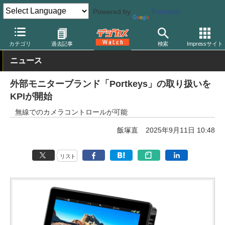
Powered by
Translate
デジカメ Watch
撮影用品
カテゴリ
過去記事
検索
Impressサイト
ニュース
外部モニターブランド「Portkeys」の取り扱いを
KPIが開始
無線でのカメラコントロールが可能
飯塚直
2025年9月11日 10:48
リスト