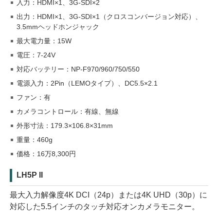
入力：HDMI×1、3G-SDI×2
出力：HDMI×1、3G-SDI×1（クロスコンバージョン対応）、
3.5mmヘッドホンジャック
最大電力量：15W
電圧：7-24V
対応バッテリー：NP-F970/960/750/550
電源入力：2Pin（LEMOタイプ）、DC5.5×2.1
ファン：有
カメラコントロール：有線、無線
外形寸法：179.3×106.8×31mm
重量：460g
価格：16万8,300円
LH5P II
最大入力解像度4K DCI（24p）または4K UHD（30p）に
対応した5.5インチのタッチ対応オンカメラモニター。