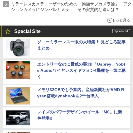
ミラーレスカメラユーザーのための「動画サブカメラ論」 アク
ションカメラにジンバルカメラ……その実質的な違いは？
もっと見る
Special Site
ソニーミラーレス一眼の大特集！ 見どころ記事
まとめ
エントリーなのに脅威の実力!「Osprey」Nobl
e Audioワイヤレスイヤフォン4機種を一気に聴
く
メモリ32GBでも予算内。産経新聞社がAMD R
yzen搭載dynabookを2千台導入
レイズのパワーデザインホイール「M6」に新
色登場!!