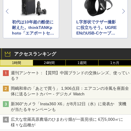
初代は10年超の酷使に
L字形状でテザー撮影
耐えた。thinkTANKp
に役立ちそう。UGRE
hoto「エアポートセキ
ENのUSB-Cケーブル
ュリティV3.0」が10%
（5m）が34%OFF
OFF
アクセスランキング
1時間
24時間
1週間
1カ月
週刊アンケート：【質問】中国ブランドの交換レンズ、使ってい
る？
岡嶋和幸の「あとで買う」 1,906点目：エアコンの冷風を座面全
体に送るシートカバー - デジカメ Watch
新360°カメラ「Insta360 X6」が8月12日（水）に発表か 実機
が当たるキャンペーンも
広大な世羅高原農場のひまわり畑が一面見頃に 6万5,000㎡に
様々な品種が