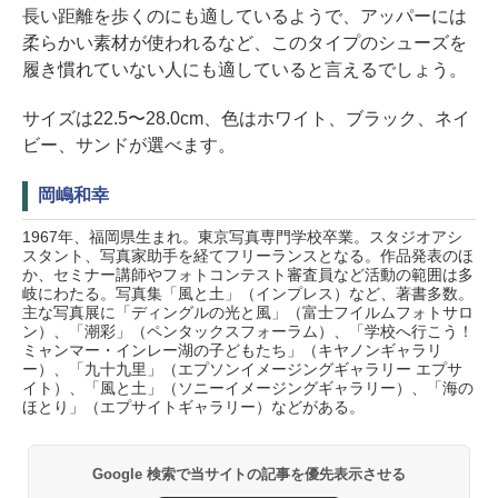
長い距離を歩くのにも適しているようで、アッパーには
柔らかい素材が使われるなど、このタイプのシューズを
履き慣れていない人にも適していると言えるでしょう。
サイズは22.5〜28.0cm、色はホワイト、ブラック、ネイ
ビー、サンドが選べます。
岡嶋和幸
1967年、福岡県生まれ。東京写真専門学校卒業。スタジオアシ
スタント、写真家助手を経てフリーランスとなる。作品発表のほ
か、セミナー講師やフォトコンテスト審査員など活動の範囲は多
岐にわたる。写真集「風と土」（インプレス）など、著書多数。
主な写真展に「ディングルの光と風」（富士フイルムフォトサロ
ン）、「潮彩」（ペンタックスフォーラム）、「学校へ行こう！
ミャンマー・インレー湖の子どもたち」（キヤノンギャラリ
ー）、「九十九里」（エプソンイメージングギャラリー エプサ
イト）、「風と土」（ソニーイメージングギャラリー）、「海の
ほとり」（エプサイトギャラリー）などがある。
Google 検索で当サイトの記事を優先表示させる