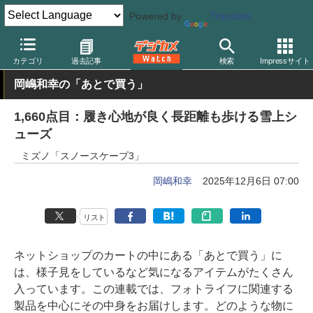
Powered by
Translate
デジカメ Watch
撮影用品
カテゴリ
過去記事
検索
Impressサイト
岡嶋和幸の「あとで買う」
1,660点目：履き心地が良く長距離も歩ける雪上シ
ューズ
ミズノ「スノースケープ3」
岡嶋和幸
2025年12月6日 07:00
リスト
ネットショップのカートの中にある「あとで買う」に
は、様子見をしているなど気になるアイテムがたくさん
入っています。この連載では、フォトライフに関連する
製品を中心にその中身をお届けします。どのような物に