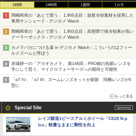
1時間
24時間
1週間
1カ月
岡嶋和幸の「あとで買う」 1,905点目：放射冷却素材を採用した
車用サンシェード - デジカメ Watch
岡嶋和幸の「あとで買う」 1,903点目：高密閉で保冷効果が高い
クーラーボックス - デジカメ Watch
カメラバカにつける薬 in デジカメ Watch：こういうのはフィー
ルドズームと呼ぼう
赤城耕一の「アカギカメラ」 第146回：PRO銘の魚眼レンズを
手にして思う、マイクロフォーサーズへの期待と可能性
「α7 IV」「α7 III」ズームレンズキットが刷新 同梱レンズがII
型に
もっと見る
Special Site
レイズ鍛造1ピースアルミホイール「CE28 N-p
lus」軽量なままに剛性を向上