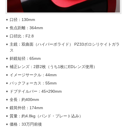
口径：130mm
焦点距離：364mm
口径比：F2.8
主鏡：双曲面（ハイパーボライド） PZ33ボロシリケイトガラ
ス
斜鏡短径：65mm
補正レンズ：2群2枚（うち1枚にEDレンズ使用）
イメージサークル：44mm
バックフォーカス：55mm
ドブテイルバー：45×290mm
全長：約400mm
鏡筒外径：174mm
質量：約4.8kg（バンド・プレート込み）
価格：33万円前後