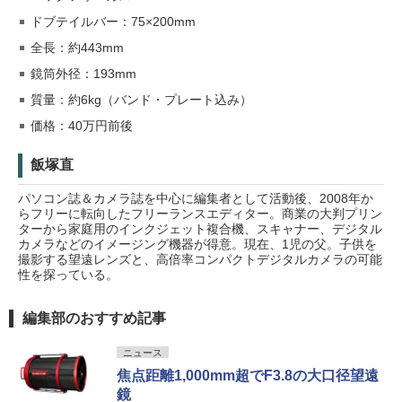
ドブテイルバー：75×200mm
全長：約443mm
鏡筒外径：193mm
質量：約6kg（バンド・プレート込み）
価格：40万円前後
飯塚直
パソコン誌＆カメラ誌を中心に編集者として活動後、2008年か
らフリーに転向したフリーランスエディター。商業の大判プリン
ターから家庭用のインクジェット複合機、スキャナー、デジタル
カメラなどのイメージング機器が得意。現在、1児の父。子供を
撮影する望遠レンズと、高倍率コンパクトデジタルカメラの可能
性を探っている。
編集部のおすすめ記事
ニュース
焦点距離1,000mm超でF3.8の大口径望遠
鏡