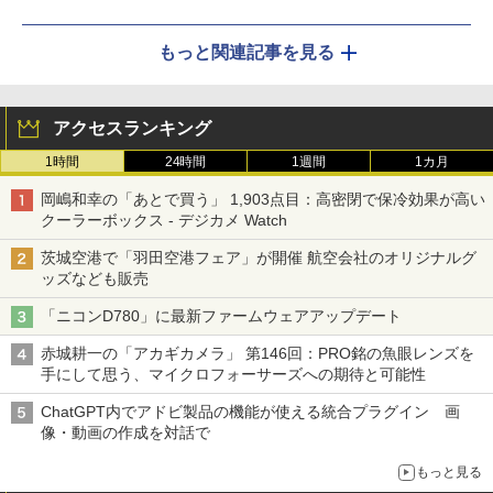
もっと関連記事を見る
アクセスランキング
1時間
24時間
1週間
1カ月
岡嶋和幸の「あとで買う」 1,903点目：高密閉で保冷効果が高い
クーラーボックス - デジカメ Watch
茨城空港で「羽田空港フェア」が開催 航空会社のオリジナルグ
ッズなども販売
「ニコンD780」に最新ファームウェアアップデート
赤城耕一の「アカギカメラ」 第146回：PRO銘の魚眼レンズを
手にして思う、マイクロフォーサーズへの期待と可能性
ChatGPT内でアドビ製品の機能が使える統合プラグイン 画
像・動画の作成を対話で
もっと見る