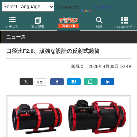
Powered by
Translate
デジカメ Watch
撮影用品
双眼鏡/望遠鏡
カテゴリ
過去記事
検索
Impressサイト
ニュース
口径比F2.8、頑強な設計の反射式鏡筒
飯塚直
2025年4月30日 10:49
リスト