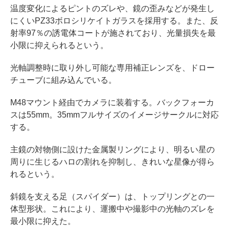
温度変化によるピントのズレや、鏡の歪みなどが発生し
にくいPZ33ボロシリケイトガラスを採用する。また、反
射率97％の誘電体コートが施されており、光量損失を最
小限に抑えられるという。
光軸調整時に取り外し可能な専用補正レンズを、ドロー
チューブに組み込んでいる。
M48マウント経由でカメラに装着する。バックフォーカ
スは55mm。35mmフルサイズのイメージサークルに対応
する。
主鏡の対物側に設けた金属製リングにより、明るい星の
周りに生じるハロの割れを抑制し、きれいな星像が得ら
れるという。
斜鏡を支える足（スパイダー）は、トップリングとの一
体型形状。これにより、運搬中や撮影中の光軸のズレを
最小限に抑えた。