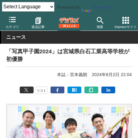
Powered by
Translate
デジカメ Watch
業界動向
企業
カテゴリ
過去記事
検索
Impressサイト
ニュース
「写真甲子園2024」は宮城県白石工業高等学校が
初優勝
本誌：宮本義朗
2024年8月2日 22:04
リスト