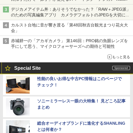
デジカメアイテム丼：ありそうでなかった？「RAW＋JPEG派」
のための写真編集アプリ カメラデフォルトのJPEGを大切にす
る「Filmator」
カルスト台地に音が響き渡る「第48回秋吉台観光まつり花火大
会」
赤城耕一の「アカギカメラ」 第146回：PRO銘の魚眼レンズを
手にして思う、マイクロフォーサーズへの期待と可能性
もっと見る
Special Site
性能の良いお得な中古PC情報はこのページで
チェック！
ソニーミラーレス一眼の大特集！ 見どころ記事
まとめ
総合オーディオブランドに進化するSHANLING
とは何者か？