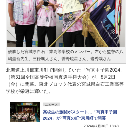
優勝した宮城県白石工業高等学校のメンバー。左から監督の八
嶋圭吾先生、三條颯太さん、菅野琉星さん、齋秀哉さん
北海道上川郡東川町で開催していた「写真甲子園2024」
（第31回全国高等学校写真選手権大会）が、8月2日
（金）に閉幕。東北ブロック代表の宮城県白石工業高等
学校が栄冠に輝いた。
ニュース
高校生の激闘がスタート…「写真甲子園
2024」が“写真の町”東川町で開幕
2024年7月30日 18:48