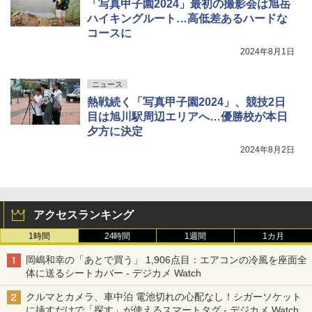
「写真甲子園2024」最初の撮影会は旭岳
ハイキングルート…高低差あるハードな
コースに
2024年8月1日
ニュース
熱戦続く「写真甲子園2024」、競技2日
目は旭川駅周辺エリアへ…優勝校が本日
夕方に決定
2024年8月2日
アクセスランキング
1時間
24時間
1週間
1カ月
岡嶋和幸の「あとで買う」 1,906点目：エアコンの冷風を座面全
体に送るシートカバー - デジカメ Watch
クルマとカメラ、車中泊 電池切れの心配なし！シガーソケット
に挿すだけで「探す」が使えるスマートタグ - デジカメ Watch