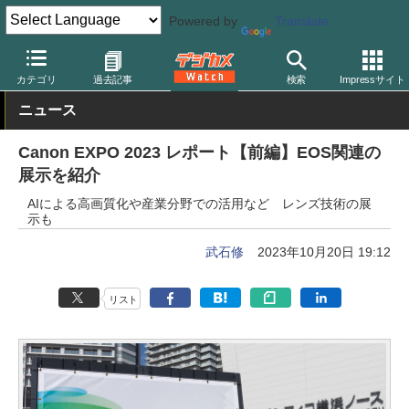
Powered by
Translate
デジカメ Watch
業界動向
企業
カテゴリ
過去記事
検索
Impressサイト
ニュース
Canon EXPO 2023 レポート【前編】EOS関連の
展示を紹介
AIによる高画質化や産業分野での活用など レンズ技術の展
示も
武石修
2023年10月20日 19:12
リスト