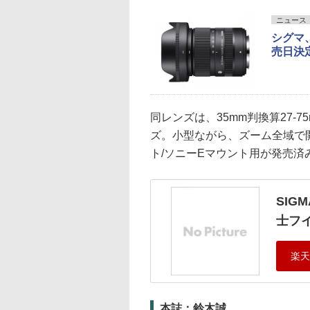
ニュース
シグマ、
売日決定
同レンズは、35mm判換算27-
ズ。小型ながら、ズーム全域で開放
ト/ソニーEマウント用が発売済み
SIGM
士フ
本誌：鈴木誠