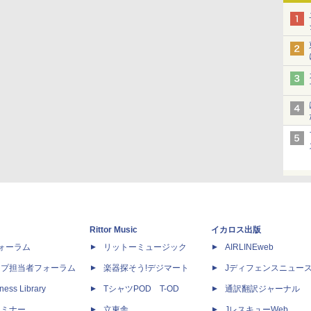
Rittor Music
イカロス出版
dフォーラム
リットーミュージック
AIRLINEweb
ップ担当者フォーラム
楽器探そう!デジマート
Jディフェンスニュー
ness Library
TシャツPOD T-OD
通訳翻訳ジャーナル
セミナー
立東舎
JレスキューWeb