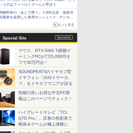
いうのはフィールドズームと呼ぼう
岡嶋和幸の「あとで買う」 1,905点目：放射冷
却素材を採用した車用サンシェード - デジカメ
Watch
もっと見る
Special Site
マウス、RTX 5060 Ti搭載ゲ
ーミングPCが7万5,000円オ
フで30万円台！
SOUNDPEATSのイヤカフ型
イヤフォン「UU2イヤーカ
フ」をイヤカフマニアが語る
性能の良いお得な中古PC情
報はこのページでチェック！
ハイグレードテレビ「TCL
Q7D Pro」。圧巻の色彩美で
映画＆ゲームが極上体験に