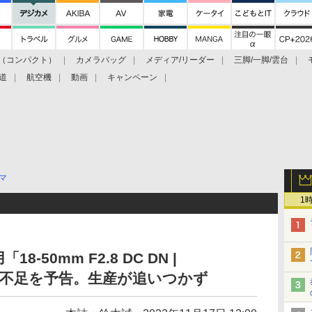
（コンパクト）
カメラバッグ
メディア/リーダー
三脚/一脚/雲台
道
航空機
動画
キャンペーン
マ
1
50mm F2.8 DC DN |
の供給不足を予告。生産が追いつかず