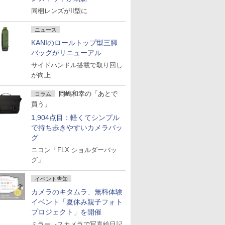
同梱レンズがII型に
ニュース
KANIのロールトップ型三脚
バッグがリニューアル
サイドハンドル搭載で取り回し
が向上
岡嶋和幸の「あとで
コラム
買う」
1,904点目：軽くてシンプル
で持ち歩きやすいカメラバッ
グ
ニコン「FLX ショルダーバッ
グ」
イベント告知
カメラのキタムラ、無料体験
イベント「夏休み親子フォト
プロジェクト」を開催
ミラーレスカメラで写真絵日記