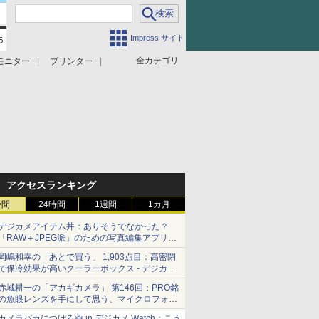
Impress サイト
全カテゴリ
モニター
プリンター
アクセスランキング
時間
24時間
1週間
1カ月
デジカメアイテム丼：ありそうでなかった？
「RAW＋JPEG派」のための写真編集アプリ
カメラデフォルトのJPEGを大切にする
岡嶋和幸の「あとで買う」 1,903点目：高密閉
「Filmator」
で保冷効果が高いクーラーボックス - デジカメ
Watch
赤城耕一の「アカギカメラ」 第146回：PRO銘
の魚眼レンズを手にして思う、マイクロフォー
サーズへの期待と可能性
カメラバカにつける薬 in デジカメ Watch：こう