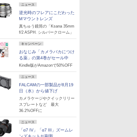
ニュース
逆光時のフレアにこだわった
Mマウントレンズ
真ちゅう鏡筒の「Ksana 35mm
f/2 ASPH. シルバークローム」
キャンペーン
おなじみ「カメラバカにつけ
る薬」の第4巻がセール中
Kindle版がAmazonで50%OFF
ニュース
FALCAMの一部製品が8月19
日（水）から値下げ
カメラケージやクイックリリー
スプレートなど 最大
36.2%OFFに
ニュース
「α7 IV」「α7 III」ズームレ
ンズキットが刷新