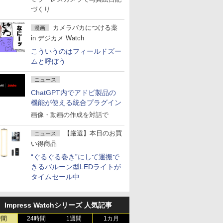
づくり
カメラバカにつける薬
漫画
in デジカメ Watch
こういうのはフィールドズー
ムと呼ぼう
ニュース
ChatGPT内でアドビ製品の
機能が使える統合プラグイン
画像・動画の作成を対話で
【厳選】本日のお買
ニュース
い得商品
“ぐるぐる巻き”にして運搬で
きるバルーン型LEDライトが
タイムセール中
Impress Watchシリーズ 人気記事
時間
24時間
1週間
1カ月