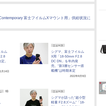
DN | Contemporary 富士フイルムXマウント用」供給状況に
ニュース
イルム
シグマ、富士フイルム
2.8
X用「18-50mm F2.8
決定。
DC DN」を年内発
売。“新3層センサー搭
載機”は時期未定
11月14日
2022年8月9日
特
し
ニュース
シグマが語った“超小型
軽量 F2.8ズーム”「18-
ム