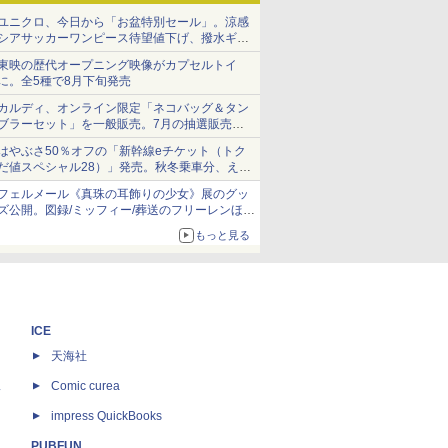
ユニクロ、今日から「お盆特別セール」。涼感
シアサッカーワンピース待望値下げ、撥水ギア
ショーツは1990円に
東映の歴代オープニング映像がカプセルトイ
に。全5種で8月下旬発売
カルディ、オンライン限定「ネコバッグ＆タン
ブラーセット」を一般販売。7月の抽選販売の
当選無効分
はやぶさ50％オフの「新幹線eチケット（トク
だ値スペシャル28）」発売。秋冬乗車分、えき
ねっと限定
フェルメール《真珠の耳飾りの少女》展のグッ
ズ公開。図録/ミッフィー/葬送のフリーレンほ
か、注目ブランドコラボが実現
もっと見る
ICE
天海社
ス
Comic curea
impress QuickBooks
PUBFUN