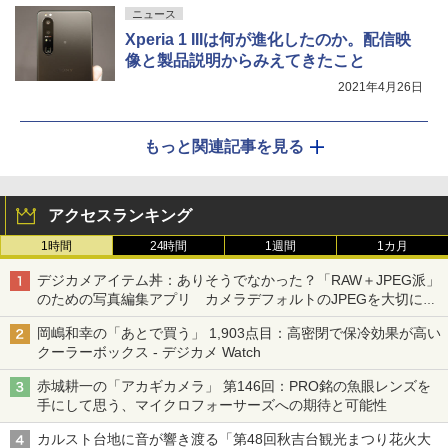
ニュース
Xperia 1 IIIは何が進化したのか。配信映
像と製品説明からみえてきたこと
2021年4月26日
もっと関連記事を見る
アクセスランキング
1時間
24時間
1週間
1カ月
デジカメアイテム丼：ありそうでなかった？「RAW＋JPEG派」
のための写真編集アプリ カメラデフォルトのJPEGを大切にす
る「Filmator」
岡嶋和幸の「あとで買う」 1,903点目：高密閉で保冷効果が高い
クーラーボックス - デジカメ Watch
赤城耕一の「アカギカメラ」 第146回：PRO銘の魚眼レンズを
手にして思う、マイクロフォーサーズへの期待と可能性
カルスト台地に音が響き渡る「第48回秋吉台観光まつり花火大