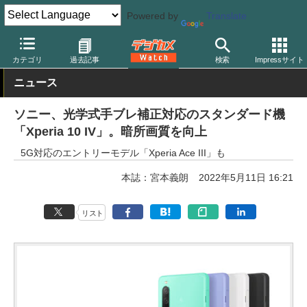
Powered by
Translate
デジカメ Watch
PC/モバイル関連
スマートフォン
カテゴリ
過去記事
検索
Impressサイト
ニュース
ソニー、光学式手ブレ補正対応のスタンダード機
「Xperia 10 IV」。暗所画質を向上
5G対応のエントリーモデル「Xperia Ace III」も
本誌：宮本義朗
2022年5月11日 16:21
リスト