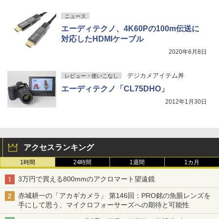
ニュース
エーディテクノ、4K60Pの100m伝送に
対応したHDMIケーブル
2020年6月8日
デジカメアイテム丼
レビュー・使いこなし
エーディテクノ「CL75DHO」
2012年1月30日
アクセスランキング
1時間
24時間
1週間
1カ月
3万円で買える800mmのアクロマート望遠鏡
赤城耕一の「アカギカメラ」 第146回：PRO銘の魚眼レンズを
手にして思う、マイクロフォーサーズへの期待と可能性