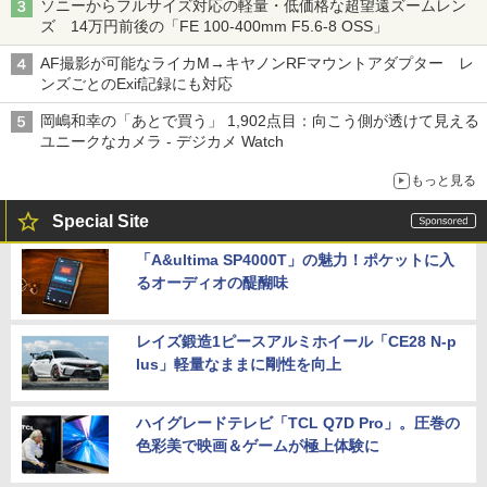
ソニーからフルサイズ対応の軽量・低価格な超望遠ズームレン
ズ 14万円前後の「FE 100-400mm F5.6-8 OSS」
AF撮影が可能なライカM→キヤノンRFマウントアダプター レ
ンズごとのExif記録にも対応
岡嶋和幸の「あとで買う」 1,902点目：向こう側が透けて見える
ユニークなカメラ - デジカメ Watch
もっと見る
Special Site
「A&ultima SP4000T」の魅力！ポケットに入
るオーディオの醍醐味
レイズ鍛造1ピースアルミホイール「CE28 N-p
lus」軽量なままに剛性を向上
ハイグレードテレビ「TCL Q7D Pro」。圧巻の
色彩美で映画＆ゲームが極上体験に