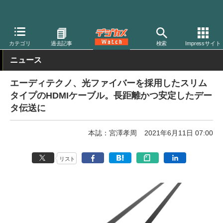
デジカメ Watch
PC/モバイル関連
カテゴリ
過去記事
検索
Impressサイト
ニュース
エーディテクノ、光ファイバーを採用したスリム
タイプのHDMIケーブル。長距離かつ安定したデー
タ伝送に
本誌：宮澤孝周
2021年6月11日 07:00
リスト