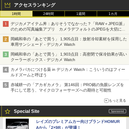
アクセスランキング
1時間
24時間
1週間
1カ月
デジカメアイテム丼：ありそうでなかった？「RAW＋JPEG派」
のための写真編集アプリ カメラデフォルトのJPEGを大切にす
る「Filmator」
岡嶋和幸の「あとで買う」 1,905点目：放射冷却素材を採用した
車用サンシェード - デジカメ Watch
岡嶋和幸の「あとで買う」 1,903点目：高密閉で保冷効果が高い
クーラーボックス - デジカメ Watch
カメラバカにつける薬 in デジカメ Watch：こういうのはフィー
ルドズームと呼ぼう
赤城耕一の「アカギカメラ」 第146回：PRO銘の魚眼レンズを
手にして思う、マイクロフォーサーズへの期待と可能性
もっと見る
Special Site
レイズのプレミアムカー向けブランドHOMUR
Aから「2×9R」が登場！