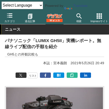
Powered by
Translate
デジカメ Watch
カメラ
ミラーレスカメラ
パナソニック
カテゴリ
過去記事
検索
Impressサイト
ニュース
パナソニック「LUMIX GH5II」実機レポート。無
線ライブ配信の手順を紹介
GH5との外観比較も
本誌：宮本義朗
2021年5月26日 20:49
リスト