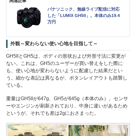
関連記事
パナソニック、無線ライブ配信に対応
した「LUMIX GH5II」。本体のみ19.4
万円
外観～変わらない使い心地を目指して～
GH5IIとGH5は、ボディの形状および外形寸法に変更が
ない。これは、GH5のユーザーが買い替えをした際に
も、使い心地が変わらないように配慮した結果だとい
う。細かな表記は異なるが、ボタンレイアウトも踏襲し
ている。
重量はGH5IIが647g、GH5が645g（本体のみ）。センサ
ーやエンジンが刷新されており、中身に違いがあるため
というが、それでも差は2gにおさまった。