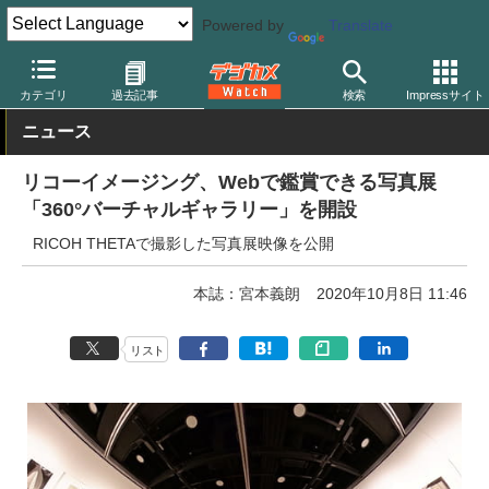
Powered by
Translate
デジカメ Watch
業界動向
企業
カテゴリ
過去記事
検索
Impressサイト
ニュース
リコーイメージング、Webで鑑賞できる写真展
「360°バーチャルギャラリー」を開設
RICOH THETAで撮影した写真展映像を公開
本誌：宮本義朗
2020年10月8日 11:46
リスト