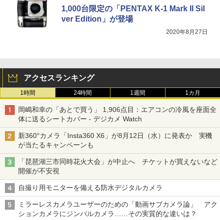
1,000台限定の「PENTAX K-1 Mark II Sil
ver Edition」が登場
2020年8月27日
アクセスランキング
1時間
24時間
1週間
1カ月
岡嶋和幸の「あとで買う」 1,906点目：エアコンの冷風を座面全
体に送るシートカバー - デジカメ Watch
新360°カメラ「Insta360 X6」が8月12日（水）に発表か 実機
が当たるキャンペーンも
「琵琶湖三市同時花火大会」が中止へ チケットが買えないなど
開催が不安視
自撮り用モニターを備える防水デジタルカメラ
ミラーレスカメラユーザーのための「動画サブカメラ論」 アク
ションカメラにジンバルカメラ……その実質的な違いは？