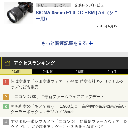
交換レンズレビュー
レビュー・使いこなし
SIGMA 85mm F1.4 DG HSM | Art（ソニ
ー用）
2018年6月19日
もっと関連記事を見る
アクセスランキング
1時間
24時間
1週間
1カ月
茨城空港で「羽田空港フェア」が開催 航空会社のオリジナルグ
ッズなども販売
「ニコンD780」に最新ファームウェアアップデート
岡嶋和幸の「あとで買う」 1,903点目：高密閉で保冷効果が高い
クーラーボックス - デジカメ Watch
デジタル一眼レフカメラ「ニコンD6」に最新ファームウェア D
タイプレンズで露出アンダーになる現象の修正など