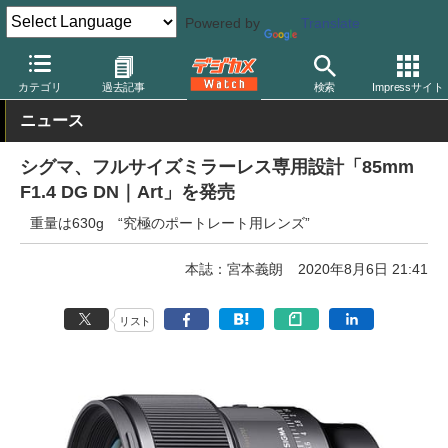
Powered by
Translate
デジカメ Watch
レンズ
交換レンズ
シグマ
カテゴリ
過去記事
検索
Impressサイト
ニュース
シグマ、フルサイズミラーレス専用設計「85mm
F1.4 DG DN｜Art」を発売
重量は630g “究極のポートレート用レンズ”
本誌：宮本義朗
2020年8月6日 21:41
リスト