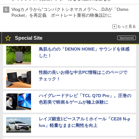
Vlogカメラから“コンパクトシネマカメラ”へ…DJIが「Osmo
Pocket」を再定義 ポートレート重視の映像設計に
もっと見る
Special Site
鳥肌ものの「DENON HOME」サウンドを体感
した！
性能の良いお得な中古PC情報はこのページで
チェック！
ハイグレードテレビ「TCL Q7D Pro」。圧巻の
色彩美で映画＆ゲームが極上体験に
レイズ鍛造1ピースアルミホイール「CE28 N-p
lus」軽量なままに剛性を向上