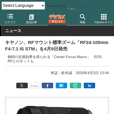
Powered by
Translate
デジカメ Watch
レンズ
交換レンズ
キヤノン
カテゴリ
過去記事
検索
Impressサイト
ニュース
キヤノン、RFマウント標準ズーム「RF24-105mm
F4-7.1 IS STM」を4月9日発売
独特の近接効果を得られる「Center Focus Macro」 EOS
RPとのキットも
本誌：鈴木誠
2020年4月2日 13:04
リスト