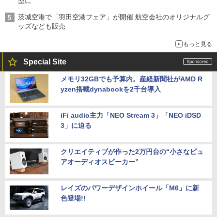
型に
茨城空港で「羽田空港フェア」が開催 航空会社のオリジナルグ
ッズなども販売
もっと見る
Special Site
メモリ32GBでも予算内。産経新聞社がAMD R
yzen搭載dynabookを2千台導入
iFi audio主力「NEO Stream 3」「NEO iDSD
3」に迫る
クリエイティブが作った2万円台の“小さなピュ
アオーディオスピーカー”
レイズのパワーデザインホイール「M6」に新
色登場!!