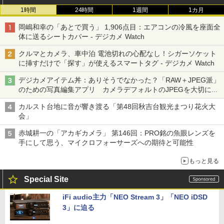
1時間
24時間
1週間
1カ月
岡嶋和幸の「あとで買う」 1,906点目：エアコンの冷風を座面全
体に送るシートカバー - デジカメ Watch
クルマとカメラ、車中泊 電池切れの心配なし！シガーソケット
に挿すだけで「探す」が使えるスマートタグ - デジカメ Watch
デジカメアイテム丼：ありそうでなかった？「RAW＋JPEG派」
のための写真編集アプリ カメラデフォルトのJPEGを大切にす
る「Filmator」
カルスト台地に音が響き渡る「第48回秋吉台観光まつり花火大
会」
赤城耕一の「アカギカメラ」 第146回：PRO銘の魚眼レンズを
手にして思う、マイクロフォーサーズへの期待と可能性
もっと見る
Special Site
iFi audio主力「NEO Stream 3」「NEO iDSD
3」に迫る