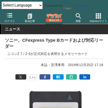
Powered by
Translate
デジカメ Watch
撮影用品
記録メディア/カードリーダー
カテゴリ
過去記事
検索
Impressサイト
ニュース
ソニー、CFexpress Type Bカードおよび対応リー
ダー
ニコンZ 7 / Z 6が正式対応を表明するメモリーカード
本誌：宮澤孝周
2019年12月25日 17:18
リスト