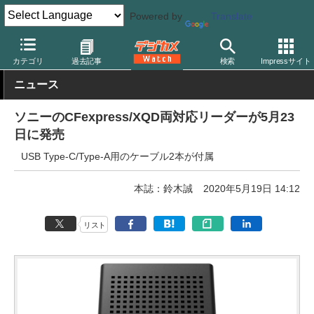
Powered by
Translate
デジカメ Watch
撮影用品
記録メディア/カードリーダー
その他
カテゴリ
過去記事
検索
Impressサイト
ニュース
ソニーのCFexpress/XQD両対応リーダーが5月23
日に発売
USB Type-C/Type-A用のケーブル2本が付属
本誌：鈴木誠
2020年5月19日 14:12
リスト