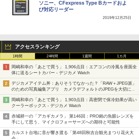
ソニー、CFexpress Type Bカードおよ
び対応リーダー
2019年12月25日
アクセスランキング
1時間
24時間
1週間
1カ月
岡嶋和幸の「あとで買う」 1,906点目：エアコンの冷風を座面全
体に送るシートカバー - デジカメ Watch
デジカメアイテム丼：ありそうでなかった？「RAW＋JPEG派」
のための写真編集アプリ カメラデフォルトのJPEGを大切にす
る「Filmator」
岡嶋和幸の「あとで買う」 1,903点目：高密閉で保冷効果が高い
クーラーボックス - デジカメ Watch
赤城耕一の「アカギカメラ」 第146回：PRO銘の魚眼レンズを
手にして思う、マイクロフォーサーズへの期待と可能性
カルスト台地に音が響き渡る「第48回秋吉台観光まつり花火大
会」