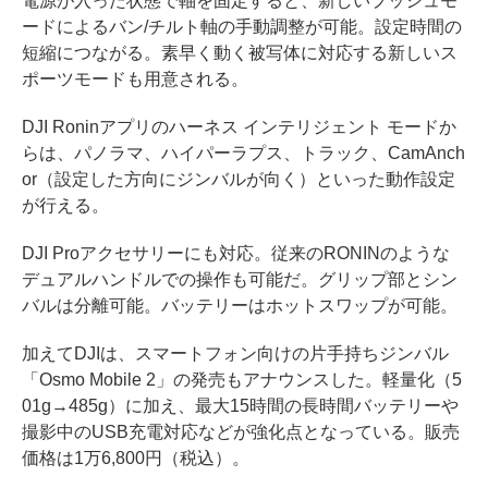
電源が入った状態で軸を固定すると、新しいプッシュモ
ードによるバン/チルト軸の手動調整が可能。設定時間の
短縮につながる。素早く動く被写体に対応する新しいス
ポーツモードも用意される。
DJI Roninアプリのハーネス インテリジェント モードか
らは、パノラマ、ハイパーラプス、トラック、CamAnch
or（設定した方向にジンバルが向く）といった動作設定
が行える。
DJI Proアクセサリーにも対応。従来のRONINのような
デュアルハンドルでの操作も可能だ。グリップ部とシン
バルは分離可能。バッテリーはホットスワップが可能。
加えてDJIは、スマートフォン向けの片手持ちジンバル
「Osmo Mobile 2」の発売もアナウンスした。軽量化（5
01g→485g）に加え、最大15時間の長時間バッテリーや
撮影中のUSB充電対応などが強化点となっている。販売
価格は1万6,800円（税込）。