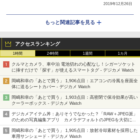
2019年12月26日
もっと関連記事を見る
アクセスランキング
1時間
24時間
1週間
1カ月
クルマとカメラ、車中泊 電池切れの心配なし！シガーソケット
に挿すだけで「探す」が使えるスマートタグ - デジカメ Watch
岡嶋和幸の「あとで買う」 1,906点目：エアコンの冷風を座面全
体に送るシートカバー - デジカメ Watch
岡嶋和幸の「あとで買う」 1,903点目：高密閉で保冷効果が高い
クーラーボックス - デジカメ Watch
デジカメアイテム丼：ありそうでなかった？「RAW＋JPEG派」
のための写真編集アプリ カメラデフォルトのJPEGを大切にす
る「Filmator」
岡嶋和幸の「あとで買う」 1,905点目：放射冷却素材を採用した
車用サンシェード - デジカメ Watch