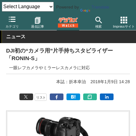
Powered by
Translate
デジカメ Watch
撮影用品
カテゴリ
過去記事
検索
Impressサイト
ニュース
DJI初の“カメラ用”片手持ちスタビライザー
「RONIN-S」
一眼レフカメラやミラーレスカメラに対応
本誌：折本幸治
2018年1月9日 14:28
リスト