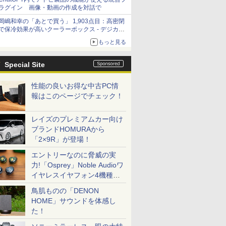
ラグイン 画像・動画の作成を対話で
岡嶋和幸の「あとで買う」 1,903点目：高密閉
で保冷効果が高いクーラーボックス - デジカメ
Watch
もっと見る
Special Site
性能の良いお得な中古PC情
報はこのページでチェック！
レイズのプレミアムカー向け
ブランドHOMURAから
「2×9R」が登場！
エントリーなのに脅威の実
力!「Osprey」Noble Audioワ
イヤレスイヤフォン4機種を
一気に聴く
鳥肌ものの「DENON
HOME」サウンドを体感し
た！