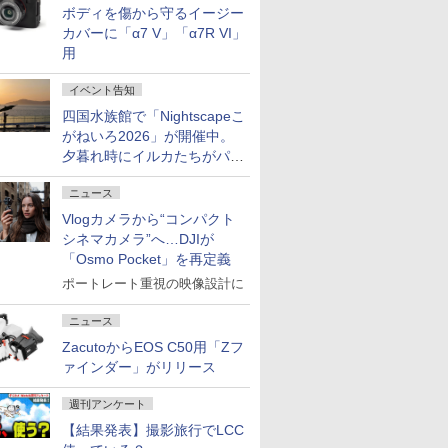
ボディを傷から守るイージー
カバーに「α7 V」「α7R VI」
用
イベント告知
四国水族館で「Nightscapeこ
がねいろ2026」が開催中。
夕暮れ時にイルカたちがパフ
ォーマンスを繰り広げる
ニュース
Vlogカメラから“コンパクト
シネマカメラ”へ…DJIが
「Osmo Pocket」を再定義
ポートレート重視の映像設計に
ニュース
ZacutoからEOS C50用「Zフ
ァインダー」がリリース
週刊アンケート
【結果発表】撮影旅行でLCC