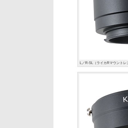
L／R-SL（ライカRマウント