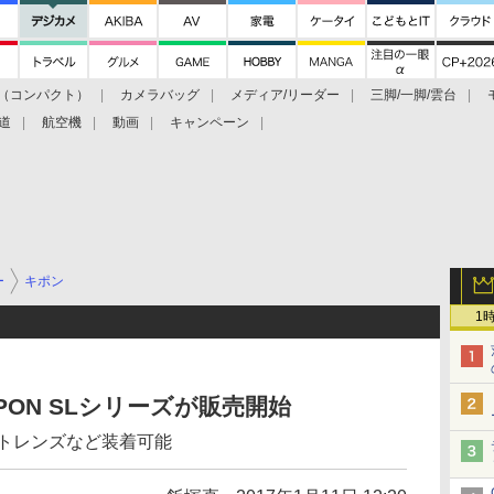
（コンパクト）
カメラバッグ
メディア/リーダー
三脚/一脚/雲台
道
航空機
動画
キャンペーン
ー
キポン
1
PON SLシリーズが販売開始
ウントレンズなど装着可能