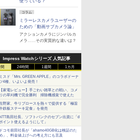
使っている？
コラム
ミラーレスカメラユーザーの
ための「動画サブカメラ論」
アクションカメラにジンバルカ
メラ……その実質的な違いは？
Impress Watchシリーズ 人気記事
時間
24時間
1週間
1カ月
ミスド「Mrs. GREEN APPLE」のコラボドーナ
ツ4種、いよいよ発売！
【家電レビュー】手ごわい雑草との戦い、コメ
リの草刈機で完全勝利 掃除機感覚で使えた
吉野家、牛リブロースを熱々で提供する「極旨
牛鉄板ステーキ定食」を発売
NTT島田社長、ソフトバンクのセブン出資に「d
ポイント使えるようにして」
ドコモ前田社長が「ahamo40GB化は検証のた
め」、料金値上げへの考え方にも言及