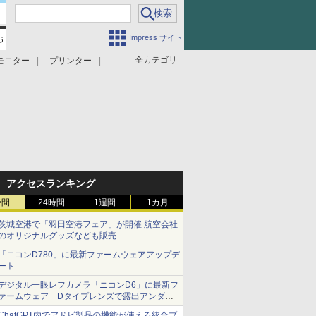
Impress サイト
全カテゴリ
モニター
プリンター
アクセスランキング
時間
24時間
1週間
1カ月
茨城空港で「羽田空港フェア」が開催 航空会社
のオリジナルグッズなども販売
「ニコンD780」に最新ファームウェアアップデ
ート
デジタル一眼レフカメラ「ニコンD6」に最新フ
ァームウェア Dタイプレンズで露出アンダー
になる現象の修正など
ChatGPT内でアドビ製品の機能が使える統合プ