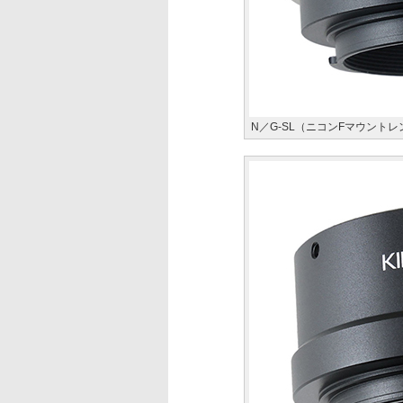
N／G-SL（ニコンFマウント