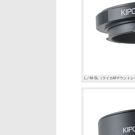
L／M-SL（ライカMマウント