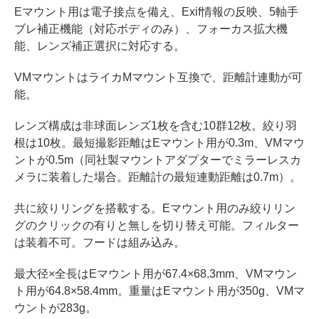
Eマウント用は電子接点を備え、Exif情報の反映、5軸手
ブレ補正機能（対応ボディのみ）、フォーカス拡大機
能、レンズ補正選択に対応する。
VMマウントはライカMマウント互換で、距離計連動が可
能。
レンズ構成は非球面レンズ1枚を含む10群12枚。絞り羽
根は10枚。最短撮影距離はEマウント用が0.3m、VMマウ
ントが0.5m（同社製マウントアダプターでミラーレスカ
メラに装着した場合。距離計の最短連動距離は0.7m）。
共に絞りリングを搭載する。Eマウント用のみ絞りリン
グのクリックの有りと無しを切り替え可能。フィルター
は装着不可。フードは組み込み。
最大径×全長はEマウント用が67.4×68.3mm、VMマウン
ト用が64.8×58.4mm。重量はEマウント用が350g、VMマ
ウントが283g。