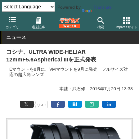
Powered by
Translate
デジカメ Watch
レンズ
交換レンズ
フォクトレンダー
カテゴリ
過去記事
検索
Impressサイト
ニュース
コシナ、ULTRA WIDE-HELIAR
12mmF5.6Aspherical IIIを正式発表
Eマウントを8月に、VMマウントを9月に発売 フルサイズ対
応の超広角レンズ
本誌：武石修
2016年7月20日 13:38
リスト