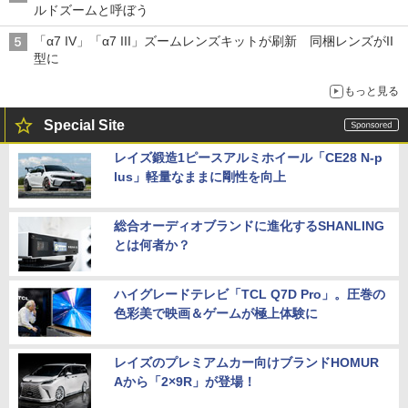
ルドズームと呼ぼう
「α7 IV」「α7 III」ズームレンズキットが刷新 同梱レンズがII
型に
もっと見る
Special Site
レイズ鍛造1ピースアルミホイール「CE28 N-p
lus」軽量なままに剛性を向上
総合オーディオブランドに進化するSHANLING
とは何者か？
ハイグレードテレビ「TCL Q7D Pro」。圧巻の
色彩美で映画＆ゲームが極上体験に
レイズのプレミアムカー向けブランドHOMUR
Aから「2×9R」が登場！