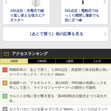
330点目：充電式で繰
332点目：電動式でゆ
り返し使える強力エア
っくり開閉し撮影でも
ダスター
役に立つ傘
［あとで買う］他の記事を見る
アクセスランキング
1時間
24時間
1週間
1カ月
岡嶋和幸の「あとで買う」 1,903点目：高密閉で保冷効果が高い
クーラーボックス - デジカメ Watch
赤城耕一の「アカギカメラ」 第146回：PRO銘の魚眼レンズを
手にして思う、マイクロフォーサーズへの期待と可能性
カルスト台地に音が響き渡る「第48回秋吉台観光まつり花火大
会」
カメラバカにつける薬 in デジカメ Watch：こういうのはフィー