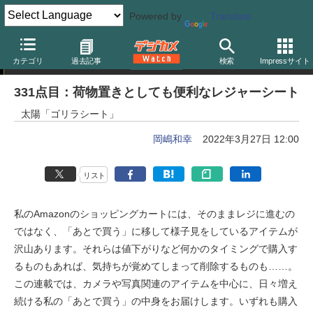
Powered by
Translate
岡嶋和幸の「あとで買う」
カテゴリ
過去記事
検索
Impressサイト
331点目：荷物置きとしても便利なレジャーシート
太陽「ゴリラシート」
岡嶋和幸
2022年3月27日 12:00
リスト
私のAmazonのショッピングカートには、そのままレジに進むの
ではなく、「あとで買う」に移して様子見をしているアイテムが
沢山あります。それらは値下がりなど何かのタイミングで購入す
るものもあれば、気持ちが覚めてしまって削除するものも……。
この連載では、カメラや写真関連のアイテムを中心に、日々増え
続ける私の「あとで買う」の中身をお届けします。いずれも購入