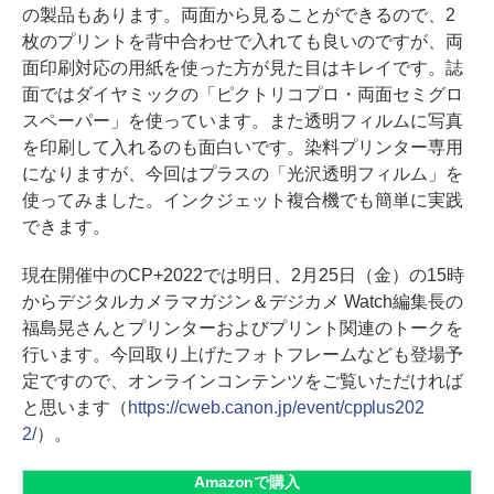
の製品もあります。両面から見ることができるので、2
枚のプリントを背中合わせで入れても良いのですが、両
面印刷対応の用紙を使った方が見た目はキレイです。誌
面ではダイヤミックの「ピクトリコプロ・両面セミグロ
スペーパー」を使っています。また透明フィルムに写真
を印刷して入れるのも面白いです。染料プリンター専用
になりますが、今回はプラスの「光沢透明フィルム」を
使ってみました。インクジェット複合機でも簡単に実践
できます。
現在開催中のCP+2022では明日、2月25日（金）の15時
からデジタルカメラマガジン＆デジカメ Watch編集長の
福島晃さんとプリンターおよびプリント関連のトークを
行います。今回取り上げたフォトフレームなども登場予
定ですので、オンラインコンテンツをご覧いただければ
と思います（
https://cweb.canon.jp/event/cpplus202
2/
）。
Amazonで購入