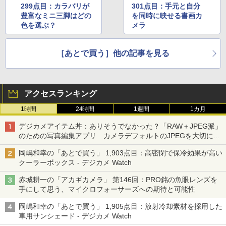
299点目：カラバリが
301点目：手元と自分
豊富なミニ三脚はどの
を同時に映せる書画カ
色を選ぶ？
メラ
［あとで買う］他の記事を見る
アクセスランキング
1時間
24時間
1週間
1カ月
デジカメアイテム丼：ありそうでなかった？「RAW＋JPEG派」
のための写真編集アプリ カメラデフォルトのJPEGを大切にす
る「Filmator」
岡嶋和幸の「あとで買う」 1,903点目：高密閉で保冷効果が高い
クーラーボックス - デジカメ Watch
赤城耕一の「アカギカメラ」 第146回：PRO銘の魚眼レンズを
手にして思う、マイクロフォーサーズへの期待と可能性
岡嶋和幸の「あとで買う」 1,905点目：放射冷却素材を採用した
車用サンシェード - デジカメ Watch