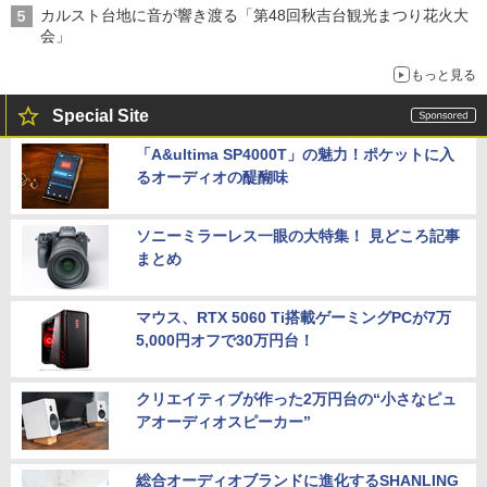
カルスト台地に音が響き渡る「第48回秋吉台観光まつり花火大
会」
もっと見る
Special Site
「A&ultima SP4000T」の魅力！ポケットに入
るオーディオの醍醐味
ソニーミラーレス一眼の大特集！ 見どころ記事
まとめ
マウス、RTX 5060 Ti搭載ゲーミングPCが7万
5,000円オフで30万円台！
クリエイティブが作った2万円台の“小さなピュ
アオーディオスピーカー”
総合オーディオブランドに進化するSHANLING