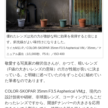
優れたレンズは光の力が微妙な時に効果を発揮すると信じま
す。斜光線がよい味付けになりました。
ライカM11-P／COLOR-SKOPAR 35mm F3.5 Aspherical VM／35mm／マ
ニュアル露出（1/1,000秒、F5.6）／ISO 400
敬愛する写真家の柳沢信さんが、かつて、暗いレンズ
（F値の大きいレンズの意味）の方が性能が良いに決ま
っている。と明確に述べていたのをずっと心に秘めてい
た筆者なのであります。
COLOR-SKOPAR 35mm F3.5 Aspherical VMは、現代の
設計技術や硝材、非球面レンズ、コーティングにもこだ
わったレンズですから、開放Fナンバーの大きさを応用