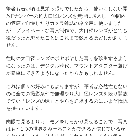
筆者も若い頃は見栄っ張りでしたから、使いもしない開
放Fナンバーの超大口径レンズを無理に購入し、仲間内
の酒席で自慢したりカメラ雑誌のネタ用に使いました
が、プライベートな写真制作で、大口径レンズがとても
役だったと思えたことはこれまで数えるほどしかありま
せん。
往時の大口径レンズのポヤポヤした写りを珍重するよう
になったのは、デジタル時代、マウントアダプター遊び
が簡単にできるようになったからかもしれません。
これは個々の好みにもよりますが、筆者は必然性もない
のに全ての撮影条件で無理やり大口径レンズを絞り開放
で使い「レンズの味」とやらを追求するのにいまだ抵抗
を持っています。
肉眼で見るよりも、モノをしっかり見せることで、写真
はもう1つの世界をみせることができると信じているか