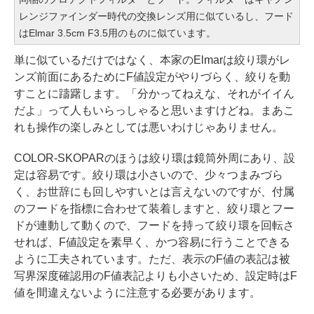
レンジファインダー時代の交換レンズ用に似ているし、フード
はElmar 3.5cm F3.5用のものに似ています。
単に似ているだけではなく、本家のElmarは絞り環がレ
ンズ前面にあるためにF値設定がやりづらく、絞りを動
すことに躊躇します。「分かってねえな、それがイイん
だよ」って人もいらっしゃると思いますけどね。まあこ
れも操作の楽しみとしては悪いわけじゃありません。
COLOR-SKOPARのほうは絞り環は鏡筒外周にあり、設
定は容易です。絞り環は小さいので、少々つまみづら
く、お世辞にも回しやすいとは言えないのですが、付属
のフードを指標に合わせて装着しますと、絞り環とフー
ドが連動して動くので、フードを持って絞り環を回転さ
せれば、F値設定を素早く、かつ容易に行うことできる
ように工夫されています。ただ、表示のF値の表記は被
写界深度確認用のF値表記よりも小さいため、設定時はF
値を間違えないように注意する必要があります。