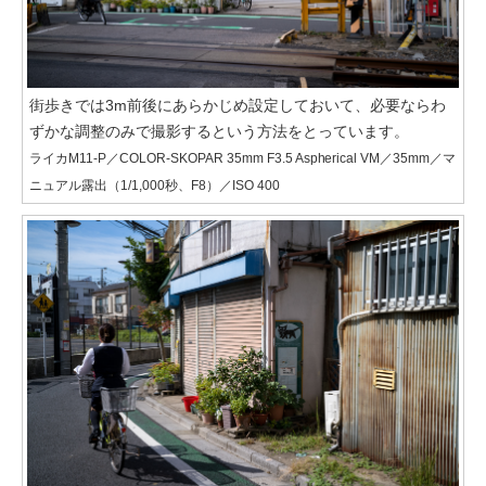
街歩きでは3m前後にあらかじめ設定しておいて、必要ならわ
ずかな調整のみで撮影するという方法をとっています。
ライカM11-P／COLOR-SKOPAR 35mm F3.5 Aspherical VM／35mm／マ
ニュアル露出（1/1,000秒、F8）／ISO 400