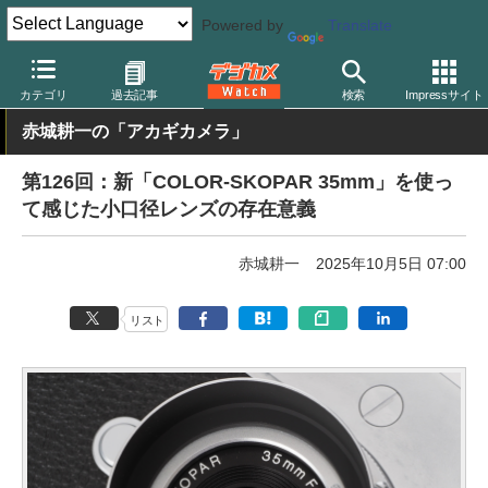
Powered by
Translate
デジカメ Watch
レンズ
交換レンズ
フォクトレンダー
カテゴリ
過去記事
検索
Impressサイト
赤城耕一の「アカギカメラ」
第126回：新「COLOR-SKOPAR 35mm」を使っ
て感じた小口径レンズの存在意義
赤城耕一
2025年10月5日 07:00
リスト