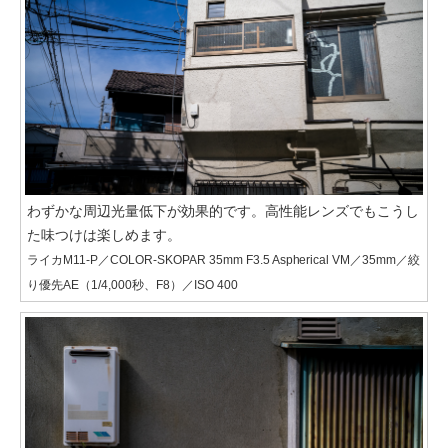
わずかな周辺光量低下が効果的です。高性能レンズでもこうし
た味つけは楽しめます。
ライカM11-P／COLOR-SKOPAR 35mm F3.5 Aspherical VM／35mm／絞
り優先AE（1/4,000秒、F8）／ISO 400