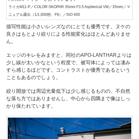
ライカM11-P／COLOR-SKOPAR 35mm F3.5 Aspherical VM／35mm／マ
ニュアル露出（1/1,000秒、F8）／ISO 400
描写性能は小さいレンズなのにとても優秀です。ヌケの
良さはもとより絞りによる性能変化はほとんどありませ
ん。
エッジのキレをみますと、同社のAPO-LANTHARよりは
少し線が太いかなという程度で、被写体によっては凄み
すら感じるほどです。コントラストが優秀であるという
こともあるのでしょう。
絞り開放では周辺光量低下は少し感じるものの、不自然
な落ち方ではありませんし、中心から四隅まで像はしっ
かり保たれています。