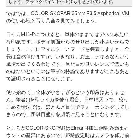
しょう。ブラックペイント仕上げも用意されています。
ではでは、COLOR-SKOPAR 35mm F3.5 Aspherical VM
の使い心地と写り具合を見てみましょう。
ライカM11-Pにつけると、単体のままではデベソみたい
な印象です。ボディ前面からのせり出しが小さいからで
しょう。ここにフィルターとフードを装着しますと、全
長は当然伸びますが、いきなり、お主、デキるなという
風情が出てくるわけです。見た目が良いレンズで悪いも
のはないというのは筆者の持論でありますがこれもあと
で証明されることになります。
使い始めて、全体が小さすぎるという印象はありませ
ん。筆者はM型ライカを使う場合、日中晴天下で、絞り
こめる状況では、ほとんど目測でフォーカシングしてし
まうので、距離目盛りを頻繁に見ることになります。
ところがCOLOR-SKOPARはElmar同様に距離指標はマ
ウントの基部にあるので、距離設定時はカメラを傾け前