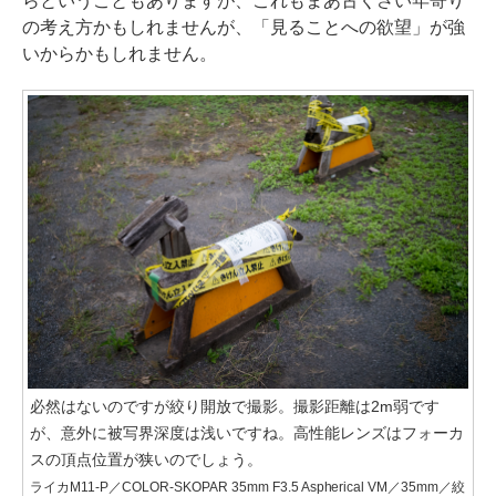
らということもありますが、これもまあ古くさい年寄り
の考え方かもしれませんが、「見ることへの欲望」が強
いからかもしれません。
必然はないのですが絞り開放で撮影。撮影距離は2m弱です
が、意外に被写界深度は浅いですね。高性能レンズはフォーカ
スの頂点位置が狭いのでしょう。
ライカM11-P／COLOR-SKOPAR 35mm F3.5 Aspherical VM／35mm／絞