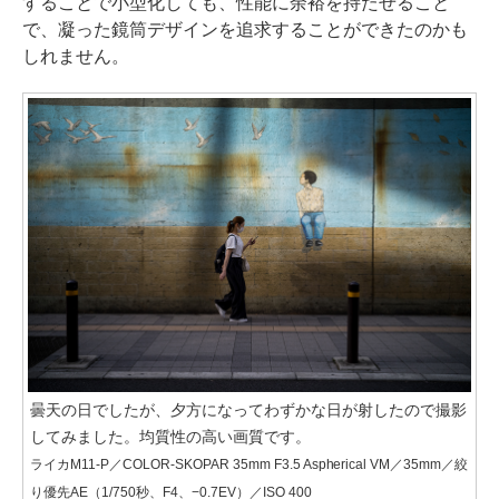
することで小型化しても、性能に余裕を持たせること
で、凝った鏡筒デザインを追求することができたのかも
しれません。
曇天の日でしたが、夕方になってわずかな日が射したので撮影
してみました。均質性の高い画質です。
ライカM11-P／COLOR-SKOPAR 35mm F3.5 Aspherical VM／35mm／絞
り優先AE（1/750秒、F4、−0.7EV）／ISO 400