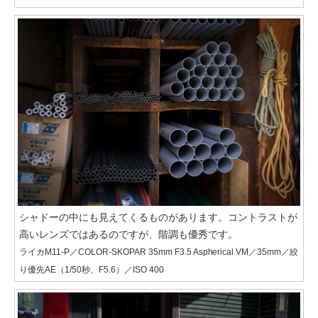
シャドーの中にも見えてくるものがあります。コントラストが
高いレンズではあるのですが、階調も優秀です。
ライカM11-P／COLOR-SKOPAR 35mm F3.5 Aspherical VM／35mm／絞
り優先AE（1/50秒、F5.6）／ISO 400