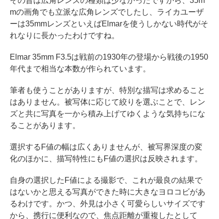
その昔は広角レンズの種類は少なかったですから、35m
mの画角でも立派な広角レンズでしたし、ライカユーザ
ーは35mmレンズといえばElmarを使うしかない時代がそ
れなりに長かったわけですね。
Elmar 35mm F3.5は戦前の1930年の登場から戦後の1950
年代まで相当な本数が作られています。
筆者も使うことがありますが、特別な描写は求めること
はありません。被写体に応じて絞りを選ぶことで、レン
ズと共に写真を一から積み上げてゆくような気持ちにな
ることがあります。
選択するF値の幅は広くありませんが、被写界深度の変
化のほかに、描写特性にもF値の選択は反映されます。
自身の選択したF値による撮影で、これが最良の結果で
はないかと思える写真ができた時に大きなヨロコビがあ
るわけです。かつ、外見は小さく可愛らしいサイズです
から、携行に便利なので、焦点距離が重複したとして