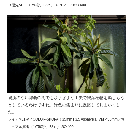
り優先AE（1/750秒、F3.5、−0.7EV）／ISO 400
場所のない都会の街でもさまざまな工夫で観葉植物を楽しもう
としているわけですね。緑色の集まりに反応してしまいまし
た。
ライカM11-P／COLOR-SKOPAR 35mm F3.5 Aspherical VM／35mm／マ
ニュアル露出（1/750秒、F8）／ISO 400