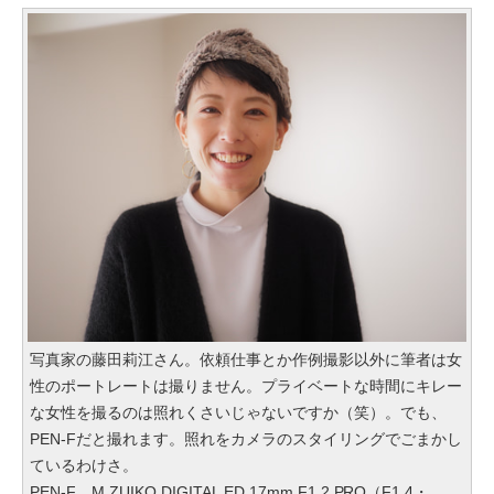
写真家の藤田莉江さん。依頼仕事とか作例撮影以外に筆者は女
性のポートレートは撮りません。プライベートな時間にキレー
な女性を撮るのは照れくさいじゃないですか（笑）。でも、
PEN-Fだと撮れます。照れをカメラのスタイリングでごまかし
ているわけさ。
PEN-F M.ZUIKO DIGITAL ED 17mm F1.2 PRO（F1.4・