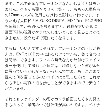
ます。これで正確なフレーミングなんかしようとは思い
ません。そもそも覗きません（笑）し、もちろん単焦点
の17mmレンズを使用しなければ意味ないわけです。そ
ういえば大口径のM.ZUIKO DIGITAL ED 17mm F1.2 PRO
を装着してからVF-1を覗きますと、鏡胴が太いために、
画面下部の視野がケラれてしまいまったく見ることがで
きません。役立たずで死にたくなります。
でもね、いいんですよそれで。フレーミングの正しい答
えは、EVFとLCDの中にあるわけですから、答え合わせ
は簡単にできます。フィルム時代なんか外付けファイン
ダーを使用して撮影した日には、現像しないと何が余分
に写っているかわからなかったんですよ。あ、ここまで
読んで何を言ってるのかコイツはと思った方は、これか
らも正しい写真の道を歩むことができますのでご安心く
ださいませ。
それでもファインダーの窓がカメラ前面にたくさん見え
るものって、筆者の中では評価が高いのですよ。ベトナ