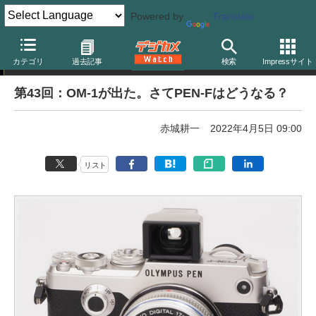
Powered by
Translate
赤城耕一の「アカギカメラ」
カテゴリ
過去記事
検索
Impressサイト
第43回：OM-1が出た。さてPEN-Fはどうなる？
赤城耕一
2022年4月5日 09:00
リスト