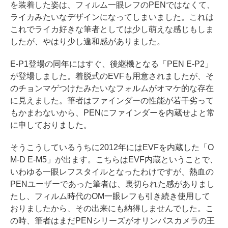
を装着した姿は、フィルム一眼レフのPENではなくて、
ライカみたいなデザインになってしまいました。これは
これでライカ好きな筆者としては少し萌えな感じもしま
したが、やはり少し違和感がありました。
E-P1登場の同年にはすぐ、後継機となる「PEN E-P2」
が登場しました。着脱式のEVFも用意されましたが、そ
のチョンマゲつけたみたいなフォルムがオマケ的な存在
に見えました。筆者はファインダーの性能が若干劣って
もかまわないから、PENにファインダーを内蔵せよと常
に申しておりました。
そうこうしているうちに2012年にはEVFを内蔵した「O
M-D E-M5」が出ます。こちらはEVF内蔵ということで、
いわゆる一眼レフスタイルとなったわけですが、熱血の
PENユーザーであった筆者は、裏切られた感がありまし
たし、フィルム時代のOM一眼レフも引き続き使用して
おりましたから、その出来にも納得しませんでした。こ
の時、筆者はまだPENシリーズがオリンパスカメラの王