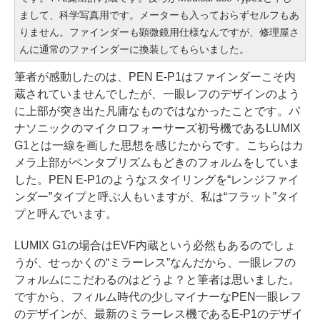
まして、科学写真用です。メーターも入っておらずセルフもあ
りません。ファインダーも顕微鏡用仕様なんですが、修理屋さ
んに通常のファインダーに換装してもらいました。
筆者が感動したのは、PEN E-P1はファインダーこそ内
蔵されていませんでしたが、一眼レフのデザインのよう
に上部が突き出た凡庸なものではなかったことです。パ
ナソニックのマイクロフォーサーズ初号機であるLUMIX
G1とは一線を画した思想を感じたからです。こちらはカ
メラ上部がペンタプリズムもどきのフォルムをしていま
した。PEN E-P1のようなスタイリングを“レンジファイ
ンダー”タイプと呼ぶ人もいますが、私は“フラット”タイ
プと呼んでいます。
LUMIX G1の場合はEVF内蔵という必然もあるのでしょ
うが、せっかくの“ミラーレス”なんだから、一眼レフの
フォルムにこだわるのはどうよ？と筆者は思いました。
ですから、フィルム時代の少しマイナーなPEN一眼レフ
のデザインが、最新のミラーレス機であるE-P1のデザイ