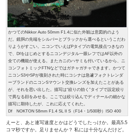
かつてのNikkor Auto 50mm F1.4に似た外観は意図的のよう
だ。鏡胴の先端をシルバーとブラックから選べるというこだわ
りようがすごい。ニコンでいえばPタイプの電気接点つきなの
で、Dfをはじめとするニコンデジタル一眼レフではAF以外の
全ての機能が使える。またカニのハサミも付いているから、ニ
コンフォトミックFTNなどではガチャガチャできます。かつて
ニコンS3やSPが復刻された時にコシナは急遽フォクトレンダ
ーブランドのニコンSマウント交換レンズを加えたことがある
が、それを思い出した。描写は“絞りの効く”タイプで設定絞り
で異なる顔をみせる。ここでは絞り込んでディテールの細かな
描写に期待したが、これに応えてくれた。
Df NOKTON 58mm F1.4 SL II S（F14・1/500秒）ISO 400
えーと、あと連写速度とかはどうでしたっけか。最高5.5
コマ秒ですか。足りませんか？ 私には十分なんだけど。