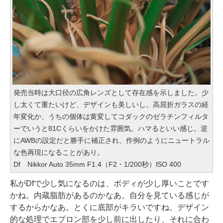
発売当時は大口径の広角レンズとして存在感を示しました。少
し太くて重たいけど、デザインも美しいし。高屈折ガラスの経
年変化か、うちの個体は黄変してコダックのゼラチンフィルタ
ーでいうと81Cくらいをかけた雰囲気。ハマるといい感じ。逆
にAWBの設定だと勝手に補正され、作例のようにニュートラル
な色再現になることがあり。
Df Nikkor Auto 35mm F1.4（F2・1/200秒）ISO 400
私がDfで少し気になるのは、ボディが少し厚いことです
かね。内蔵脂肪があるのかなあ。自分を見ている感じが
するからかなあ。とくに底部がキラいですね。デザイン
的な処理でエプロン部を少し前に出したり、それに合わ