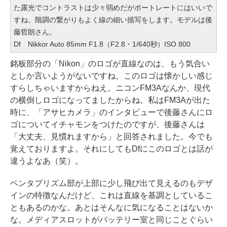
た露光でコントラストは少々弱めだがポートレートにはいいで
すね。階調の繋がりもよく線の細い描写をします。モデルは後
藤哲朗さん。
Df Nikkor Auto 85mm F1.8（F2.8・1/640秒）ISO 800
銘板部分の「Nikon」のロゴが直線なのは、もう気合い
としか言いようがないですね。このロゴは懐かしい感じ
すらしちゃいますからねえ。ニコンFM3Aなんか、現代
の横倒しロゴになってましたからね。私はFM3Aが出た
時に、「アサヒカメラ」のインタビューで後藤さんにロ
ゴについてイチャモンをつけたのですが、後藤さんは
「大丈夫、見慣れますから」と回答されました。今でも
覚えておりますよ。それにしてもDfにこのロゴとは話が
違うよなあ（笑）。
ペンタプリズム部が上部に少し飛び出て見えるのもデザ
インの特徴なんだけど、これは直線を基調としているこ
ともあるのかな。あとはそんなに気になることはないか
な。メディアスロットがバッテリー室と同じことぐらい