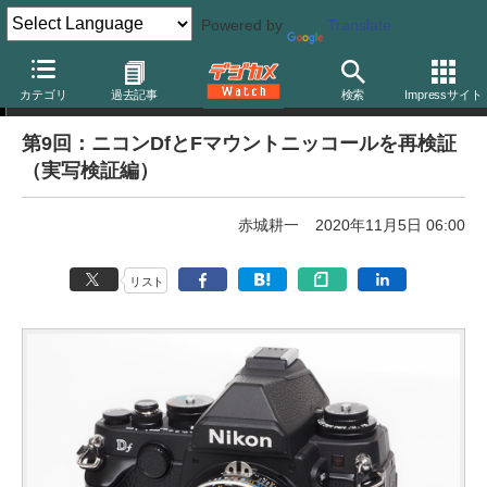
Powered by
Translate
赤城耕一の「アカギカメラ」
カテゴリ
過去記事
検索
Impressサイト
第9回：ニコンDfとFマウントニッコールを再検証
（実写検証編）
赤城耕一
2020年11月5日 06:00
リスト