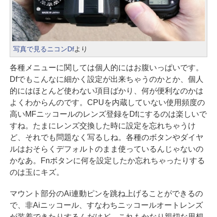
写真で見るニコンDf
より
各種メニューに関しては個人的にはお腹いっぱいです。
Dfでもこんなに細かく設定が出来ちゃうのかとか、個人
的にはほとんど使わない項目ばかり、何が便利なのかは
よくわからんのです。CPUを内蔵していない使用頻度の
高いMFニッコールのレンズ登録をDfにするのは楽しいで
すね。たまにレンズ交換した時に設定を忘れちゃうけ
ど、それでも問題なく写るしね。各種のボタンやダイヤ
ルはおそらくデフォルトのまま使っているんじゃないの
かなあ。Fnボタンに何を設定したか忘れちゃったりする
のは玉にキズ。
マウント部分のAi連動ピンを跳ね上げることができるの
で、非Aiニッコール、すなわちニッコールオートレンズ
が装着できたりするんだけど、これもかなり親切な思想