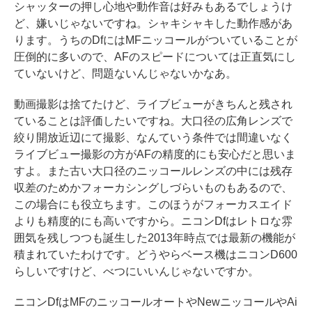
シャッターの押し心地や動作音は好みもあるでしょうけ
ど、嫌いじゃないですね。シャキシャキした動作感があ
ります。うちのDfにはMFニッコールがついていることが
圧倒的に多いので、AFのスピードについては正直気にし
ていないけど、問題ないんじゃないかなあ。
動画撮影は捨てたけど、ライブビューがきちんと残され
ていることは評価したいですね。大口径の広角レンズで
絞り開放近辺にて撮影、なんていう条件では間違いなく
ライブビュー撮影の方がAFの精度的にも安心だと思いま
すよ。また古い大口径のニッコールレンズの中には残存
収差のためかフォーカシングしづらいものもあるので、
この場合にも役立ちます。このほうがフォーカスエイド
よりも精度的にも高いですから。ニコンDfはレトロな雰
囲気を残しつつも誕生した2013年時点では最新の機能が
積まれていたわけです。どうやらベース機はニコンD600
らしいですけど、べつにいいんじゃないですか。
ニコンDfはMFのニッコールオートやNewニッコールやAi