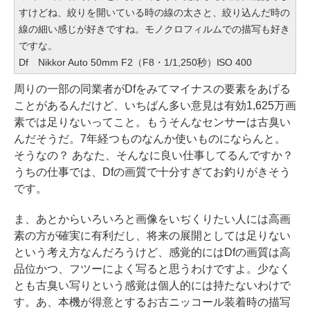
すけどね、絞りを開いている時の線の太さと、絞り込んだ時の
線の細い感じが好きですね。モノクロフィルムでの描写も好き
ですな。
Df Nikkor Auto 50mm F2（F8・1/1,250秒）ISO 400
周りの一部の同業者がDfをみてマイナスの要素をあげる
ことがあるんだけど、いちばん多い意見は有効1,625万画
素では足りないってこと。もうそんなセンサーは古臭い
んだそうだ。7年経つものなんか使いものにならんと。
そうなの？ あなた、そんなに良い仕事してるんですか？
うちの仕事では、Dfの画質で十分すぎてお釣りがきそう
です。
ま、あとからいろいろと画像をいぢくりたい人には高画
素の方が確実に有利だし、将来の展開としては足りない
という考え方なんだろうけど、感覚的にはDfの画質は高
品位かつ、フツーによく写ると思うわけですよ。少なく
とも古臭い写りという感覚は個人的には持たないわけで
す。あ、本機が得意とするお古ニッコール装着時の描写