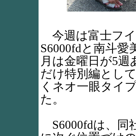
今週は富士フイルム 
S6000fdと南斗
月は金曜日が5週
だけ特別編とし
くネオ一眼タイ
た。
S6000fdは、