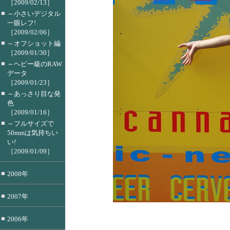
［2009/02/13］
■
～小さいデジタル
一眼レフ!
［2009/02/06］
■
～オフショット編
［2009/01/30］
■
～ヘビー級のRAW
データ
［2009/01/23］
■
～あっさり目な発
色
［2009/01/16］
■
～フルサイズで
50mmは気持ちい
い!
［2009/01/09］
■
2008年
■
2007年
■
2006年