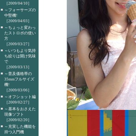
［2009/04/10］
■
～フォーサーズの
中堅機!
［2009/04/03］
■
～ちょっと変わっ
たストロボの使い
方
［2009/03/27］
■
～いつもより気持
ち絞りは開け気味
で
［2009/03/13］
■
～普及価格帯の
35mmフルサイズ
機!
［2009/03/06］
■
～オフショット編
［2009/02/27］
■
～基本をおさえた
現像ソフト
［2009/02/20］
■
～充実した機能を
持つ入門機