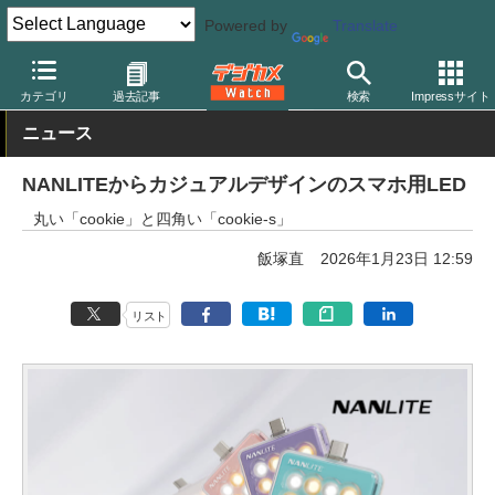
Powered by
Translate
デジカメ Watch
撮影用品
LEDライト
カテゴリ
過去記事
検索
Impressサイト
ニュース
NANLITEからカジュアルデザインのスマホ用LED
丸い「cookie」と四角い「cookie-s」
飯塚直
2026年1月23日 12:59
リスト