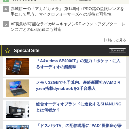
赤城耕一の「アカギカメラ」 第146回：PRO銘の魚眼レンズを
手にして思う、マイクロフォーサーズへの期待と可能性
AF撮影が可能なライカM→キヤノンRFマウントアダプター レ
ンズごとのExif記録にも対応
もっと見る
Special Site
「A&ultima SP4000T」の魅力！ポケットに入
るオーディオの醍醐味
メモリ32GBでも予算内。産経新聞社がAMD R
yzen搭載dynabookを2千台導入
総合オーディオブランドに進化するSHANLING
とは何者か？
「ドスパラTV」の配信現場に“PAD”撮影班が潜