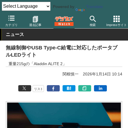
Powered by
Translate
デジカメ Watch
撮影用品
LEDライト
カテゴリ
過去記事
検索
Impressサイト
ニュース
無線制御やUSB Type-C給電に対応したポータブ
ルLEDライト
重量215gの「Aladdin ALITE 2」
関根慎一
2026年1月14日 10:14
リスト