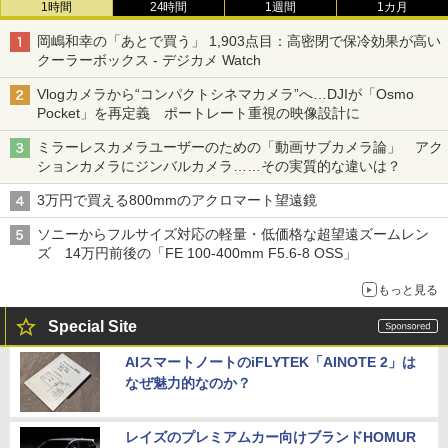
1時間
24時間
1週間
1カ月
岡嶋和幸の「あとで買う」 1,903点目：高密閉で保冷効果が高い
クーラーボックス - デジカメ Watch
Vlogカメラから“コンパクトシネマカメラ”へ…DJIが「Osmo
Pocket」を再定義 ポートレート重視の映像設計に
ミラーレスカメラユーザーのための「動画サブカメラ論」 アク
ションカメラにジンバルカメラ……その実質的な違いは？
3万円で買える800mmのアクロマート望遠鏡
ソニーからフルサイズ対応の軽量・低価格な超望遠ズームレン
ズ 14万円前後の「FE 100-400mm F5.6-8 OSS」
もっと見る
Special Site
AIスマートノートのiFLYTEK「AINOTE 2」は
なぜ魅力的なのか？
レイズのプレミアムカー向けブランドHOMUR