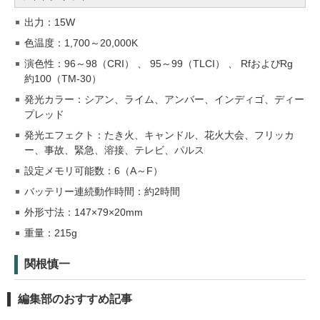
出力：15W
色温度：1,700～20,000K
演色性：96～98（CRI） 、 95～99（TLCI） 、 RfおよびRg
約100（TM-30）
発光カラー：シアン、ライム、アンバー、インディゴ、ディー
プレッド
発光エフェクト：たき火、キャンドル、花火大会、フリッカ
ー、事故、緊急、溶接、テレビ、パルス
設定メモリ可能数：6（A～F）
バッテリー連続動作時間：約2時間
外形寸法：147×79×20mm
重量：215g
関根慎一
編集部のおすすめ記事