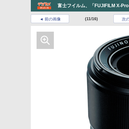
富士フイルム、「FUJIFILM X-P
(11/16)
前の画像
次