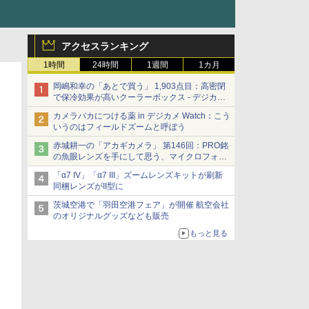
アクセスランキング
1時間
24時間
1週間
1カ月
岡嶋和幸の「あとで買う」 1,903点目：高密閉
で保冷効果が高いクーラーボックス - デジカメ
Watch
カメラバカにつける薬 in デジカメ Watch：こう
いうのはフィールドズームと呼ぼう
赤城耕一の「アカギカメラ」 第146回：PRO銘
の魚眼レンズを手にして思う、マイクロフォー
サーズへの期待と可能性
「α7 IV」「α7 III」ズームレンズキットが刷新
同梱レンズがII型に
茨城空港で「羽田空港フェア」が開催 航空会社
のオリジナルグッズなども販売
もっと見る