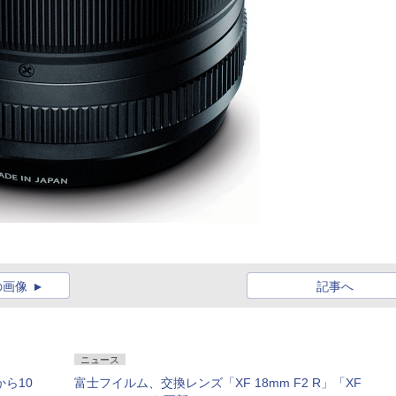
の画像
記事へ
ニュース
から10
富士フイルム、交換レンズ「XF 18mm F2 R」「XF