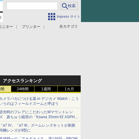
Impress サイト
全カテゴリ
モニター
プリンター
アクセスランキング
時間
24時間
1週間
1カ月
カメラバカにつける薬 in デジカメ Watch：こう
いうのはフィールドズームと呼ぼう
逆光時のフレアにこだわったMマウントレン
ズ 真ちゅう鏡筒の「Ksana 35mm f/2 ASPH.
シルバークローム」
「α7 IV」「α7 III」ズームレンズキットが刷新
同梱レンズがII型に
赤城耕一の「アカギカメラ」 第146回：PRO銘