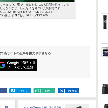
てきました。夜でも撮影を楽しめる性能を持っていま
しくなるなど、新たな沼を見つけた気持ちです
 12-32mm/F3.5-5.6 ASPH./MEGA O.I.S.／
露出（1/1.2秒、F6.3）／ISO 200
 検索で当サイトの記事を優先表示させる
ェア
はてブ
note
LinkedIn
の、現
わずか2mmの薄型化が撮