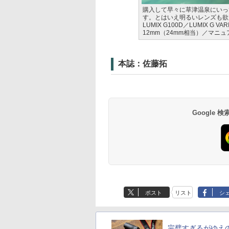
購入して早々に草津温泉にいっ
す。とはいえ明るいレンズも欲
LUMIX G100D／LUMIX G VARIO
12mm（24mm相当）／マニュアル
本誌：佐藤拓
Google
ポスト
リスト
シ
完璧すぎるがゆえ