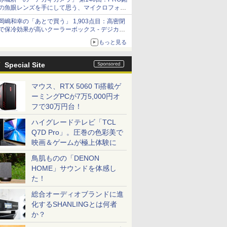
の魚眼レンズを手にして思う、マイクロフォー
サーズへの期待と可能性
岡嶋和幸の「あとで買う」 1,903点目：高密閉
で保冷効果が高いクーラーボックス - デジカメ
Watch
もっと見る
Special Site
マウス、RTX 5060 Ti搭載ゲ
ーミングPCが7万5,000円オ
フで30万円台！
ハイグレードテレビ「TCL
Q7D Pro」。圧巻の色彩美で
映画＆ゲームが極上体験に
鳥肌ものの「DENON
HOME」サウンドを体感し
た！
総合オーディオブランドに進
化するSHANLINGとは何者
か？