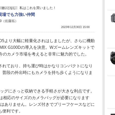
私はこれを買いました！
・使いこなし
現場でも力強い仲間
 9（佐藤拓）
2023年12月30日 15:00
D5より大幅に軽量化されはしましたが、さらに機動
IX G100Dの導入を決意。Wズームレンズキットで
昨今のカメラ市場を考えると非常に魅力的でした。
されており、持ち運び時はかなりコンパクトになり
、普段の外出時にもカメラを持ち歩くようになりま
バッグにさっと収納できる手軽さが大きな利点です。
には相応のサイズのカメラバッグが必要になります
の心配はありません。レンズ付きでブリーフケースなどに
も便利です。