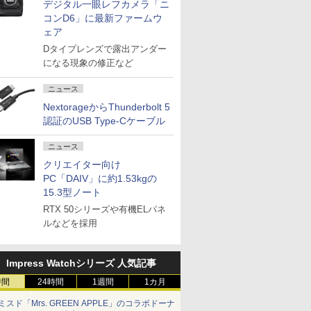
デジタル一眼レフカメラ「ニ
コンD6」に最新ファームウ
ェア
Dタイプレンズで露出アンダー
になる現象の修正など
ニュース
NextorageからThunderbolt 5
認証のUSB Type-Cケーブル
ニュース
クリエイター向け
PC「DAIV」に約1.53kgの
15.3型ノート
RTX 50シリーズや有機ELパネ
ルなどを採用
Impress Watchシリーズ 人気記事
時間
24時間
1週間
1カ月
ミスド「Mrs. GREEN APPLE」のコラボドーナ