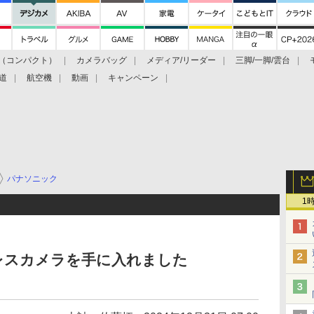
（コンパクト）
カメラバッグ
メディア/リーダー
三脚/一脚/雲台
道
航空機
動画
キャンペーン
パナソニック
1
レスカメラを手に入れました