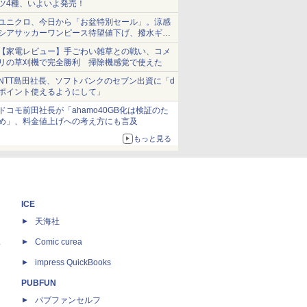
ツ4種、いよいよ発売！
ユニクロ、今日から「お盆特別セール」。涼感
シアサッカーワンピース待望値下げ、撥水ギア
ショーツは1990円に
【家電レビュー】手ごわい雑草との戦い、コメ
リの草刈機で完全勝利 掃除機感覚で使えた
NTT島田社長、ソフトバンクのセブン出資に「d
ポイント使えるようにして」
ドコモ前田社長が「ahamo40GB化は検証のた
め」、料金値上げへの考え方にも言及
もっと見る
ICE
天海社
ス
Comic curea
impress QuickBooks
PUBFUN
パブファンセルフ