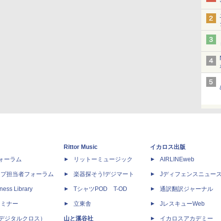
Rittor Music
イカロス出版
dフォーラム
リットーミュージック
AIRLINEweb
ップ担当者フォーラム
楽器探そう!デジマート
Jディフェンスニュー
ness Library
TシャツPOD T-OD
通訳翻訳ジャーナル
セミナー
立東舎
JレスキューWeb
 X（デジタルクロス）
山と溪谷社
イカロスアカデミー