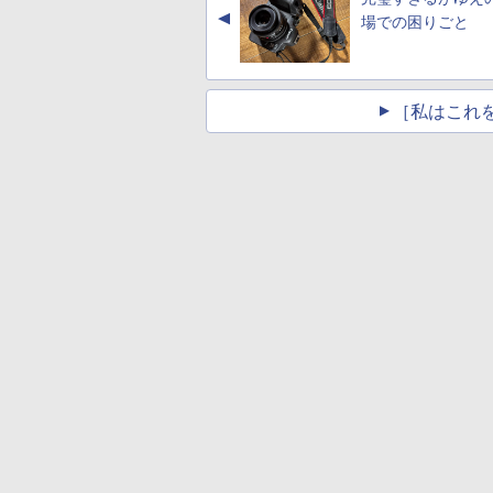
▲
場での困りごと
［私はこれ