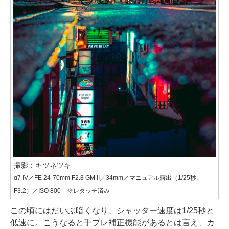
撮影：キツネツキ
α7 IV／FE 24-70mm F2.8 GM II／34mm／マニュアル露出（1/25秒、
F3.2）／ISO 800 ※レタッチ済み
この頃にはだいぶ暗くなり、シャッター速度は1/25秒と
低速に。こうなると手ブレ補正機能があるとは言え、カ