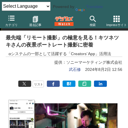
Powered by
Translate
トピック
カテゴリ
過去記事
検索
Impressサイト
最先端「リモート撮影」の極意を見る！キツネツ
キさんの夜景ポートレート撮影に密着
αシステムの一部として活躍する「Creators’ App」活用法
提供：
ソニーマーケティング株式会社
武石修
2024年8月2日 12:56
リスト