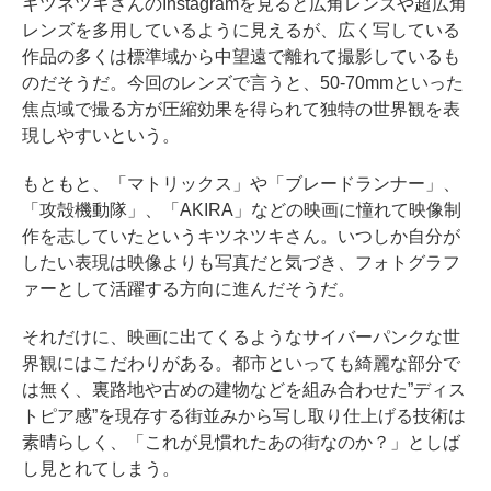
キツネツキさんのInstagramを見ると広角レンズや超広角
レンズを多用しているように見えるが、広く写している
作品の多くは標準域から中望遠で離れて撮影しているも
のだそうだ。今回のレンズで言うと、50-70mmといった
焦点域で撮る方が圧縮効果を得られて独特の世界観を表
現しやすいという。
もともと、「マトリックス」や「ブレードランナー」、
「攻殻機動隊」、「AKIRA」などの映画に憧れて映像制
作を志していたというキツネツキさん。いつしか自分が
したい表現は映像よりも写真だと気づき、フォトグラフ
ァーとして活躍する方向に進んだそうだ。
それだけに、映画に出てくるようなサイバーパンクな世
界観にはこだわりがある。都市といっても綺麗な部分で
は無く、裏路地や古めの建物などを組み合わせた”ディス
トピア感”を現存する街並みから写し取り仕上げる技術は
素晴らしく、「これが見慣れたあの街なのか？」としば
し見とれてしまう。