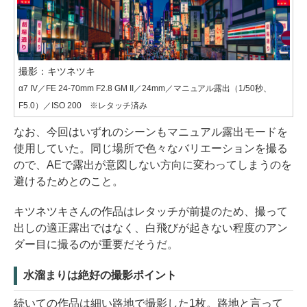
撮影：キツネツキ
α7 IV／FE 24-70mm F2.8 GM II／24mm／マニュアル露出（1/50秒、
F5.0）／ISO 200 ※レタッチ済み
なお、今回はいずれのシーンもマニュアル露出モードを
使用していた。同じ場所で色々なバリエーションを撮る
ので、AEで露出が意図しない方向に変わってしまうのを
避けるためとのこと。
キツネツキさんの作品はレタッチが前提のため、撮って
出しの適正露出ではなく、白飛びが起きない程度のアン
ダー目に撮るのが重要だそうだ。
水溜まりは絶好の撮影ポイント
続いての作品は細い路地で撮影した1枚。路地と言って