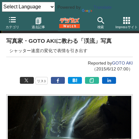
Powered by
Translate
何気ない風景をダイナミックに変える「絶景写真術」
カテゴリ
過去記事
検索
Impressサイト
写真家・GOTO AKIに教わる「渓流」写真
シャッター速度の変化で表情を引き出す
Reported by
GOTO AKI
（2015/6/12 07:00）
リスト