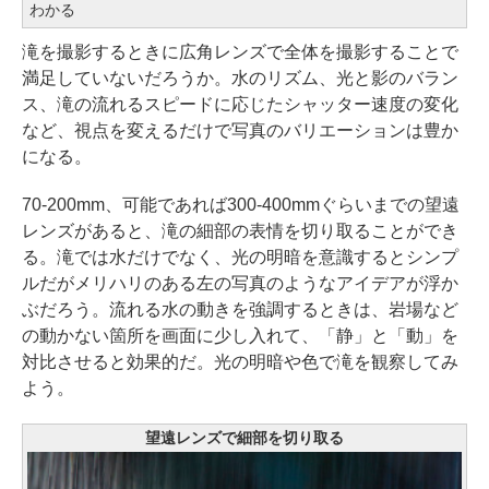
わかる
滝を撮影するときに広角レンズで全体を撮影することで
満足していないだろうか。水のリズム、光と影のバラン
ス、滝の流れるスピードに応じたシャッター速度の変化
など、視点を変えるだけで写真のバリエーションは豊か
になる。
70-200mm、可能であれば300-400mmぐらいまでの望遠
レンズがあると、滝の細部の表情を切り取ることができ
る。滝では水だけでなく、光の明暗を意識するとシンプ
ルだがメリハリのある左の写真のようなアイデアが浮か
ぶだろう。流れる水の動きを強調するときは、岩場など
の動かない箇所を画面に少し入れて、「静」と「動」を
対比させると効果的だ。光の明暗や色で滝を観察してみ
よう。
望遠レンズで細部を切り取る