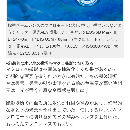
標準ズームレンズのマクロモードに切り替え、手ブレしないよ
うシャッター優先AEで撮影した。キヤノンEOS 5D Mark III／
EF24-70mm F4L IS USM／80mm（マクロモード）／シャッ
ター優先AE（F7.1、1/100秒、+0.6EV）／ISO800／WB：太
陽光／12/19 8:31（曇り）
幻想的な水と氷の世界をマクロ撮影で切り取る
マクロでの撮影は被写体を抽象化する効果があるので、
幻想的な写真を撮りたいときに有効だ。冬の朝8:30頃、
空は曇天。曇天の朝や太陽が昇る前の色温度が高い時間
帯は、光が青く静寂な空気感を醸し出す。
撮影場所では至る所に氷の割れ目や窪みがあり、幻想的
な水と氷の光景を作り出していた。使用するレンズをマ
クロモードに切り替えて氷の窪みへレンズを近付けた。
もちろんマクロレンズでもよい。