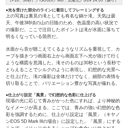
（F18、30秒）／ISO320／WB：太陽光／5/24 14:53（曇り）
光を受けた部分のラインに着目してフレーミングする
上の写真は裏見の滝としても有名な鍋ケ滝。天気は曇
天、午後3時頃の山の日陰のため、色温度の高い状況で
の撮影だ。ここで注目したポイントは滝が水面に落ちて
明るくなっている箇所だ。
水面から音が聴こえてくるようなリズムを重視して、カ
ーブを描きつつ画面右上から画面左下へ光が抜けて行く
ような構図を意識した。滝そのものは30秒という長秒で
とらえることでシルクのように表現し、幻想的な光景へ
と仕上げた。滝の撮影は全体だけでなく、細部の表情を
切り取ることで、バリエーション豊かな写真が撮れる。
仕上がり設定「風景」で幻想的な色彩に仕上げる
現場の光に応じて青みがかった色にすれば、より神秘的
なイメージが高まる。ここでは、青みの強い幻想的な色
彩を強調するために、仕上がり設定は「風景」（キヤノ
ンEOS 5D Mark IIIの場合）に設定した。「風景」にする