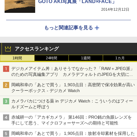
GOTO AKI写真展「LAND×FACE」
2014年12月12日
もっと関連記事を見る
アクセスランキング
1時間
24時間
1週間
1カ月
デジカメアイテム丼：ありそうでなかった？「RAW＋JPEG派」
のための写真編集アプリ カメラデフォルトのJPEGを大切にす
る「Filmator」
岡嶋和幸の「あとで買う」 1,903点目：高密閉で保冷効果が高い
クーラーボックス - デジカメ Watch
カメラバカにつける薬 in デジカメ Watch：こういうのはフィー
ルドズームと呼ぼう
赤城耕一の「アカギカメラ」 第146回：PRO銘の魚眼レンズを
手にして思う、マイクロフォーサーズへの期待と可能性
岡嶋和幸の「あとで買う」 1,905点目：放射冷却素材を採用した