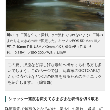
川の中に三脚を立てて撮影。水の流れでぶれないように三脚の
まわりを大きめの岩で固定した。キヤノンEOS 5D Mark III／
EF17-40mm F4L USM／40mm／絞り優先AE（F16、6
秒、-0.3EV）／ISO 200／WB：太陽光
この夏、渓流など涼しげな場所へ出かけられる方も多
いでしょう。このページでは、写真家のGOTO AKIさ
んが渓流や滝など水辺の絶景を撮るためのテクニック
を紹介します。（編集部）
シャッター速度を変えてさまざまな表情を切り取る
渓流撮影で被写体となるのは、滝や川の流れ、岩場、紅