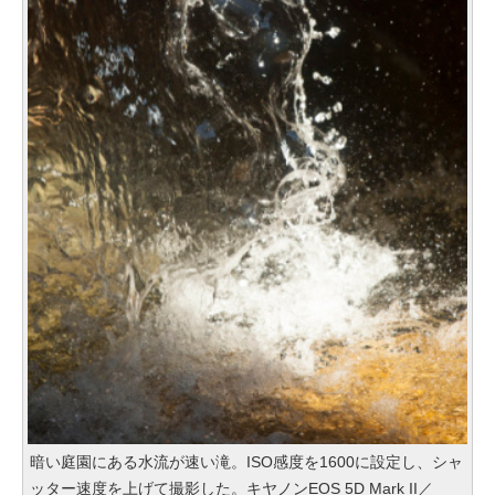
暗い庭園にある水流が速い滝。ISO感度を1600に設定し、シャ
ッター速度を上げて撮影した。キヤノンEOS 5D Mark II／