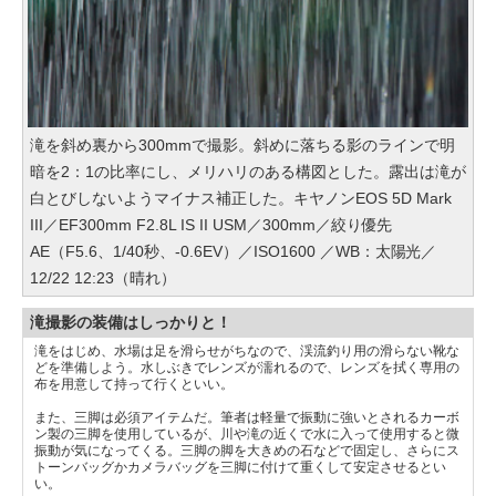
滝を斜め裏から300mmで撮影。斜めに落ちる影のラインで明
暗を2：1の比率にし、メリハリのある構図とした。露出は滝が
白とびしないようマイナス補正した。キヤノンEOS 5D Mark
III／EF300mm F2.8L IS II USM／300mm／絞り優先
AE（F5.6、1/40秒、-0.6EV）／ISO1600 ／WB：太陽光／
12/22 12:23（晴れ）
滝撮影の装備はしっかりと！
滝をはじめ、水場は足を滑らせがちなので、渓流釣り用の滑らない靴な
どを準備しよう。水しぶきでレンズが濡れるので、レンズを拭く専用の
布を用意して持って行くといい。
また、三脚は必須アイテムだ。筆者は軽量で振動に強いとされるカーボ
ン製の三脚を使用しているが、川や滝の近くで水に入って使用すると微
振動が気になってくる。三脚の脚を大きめの石などで固定し、さらにス
トーンバッグかカメラバッグを三脚に付けて重くして安定させるとい
い。