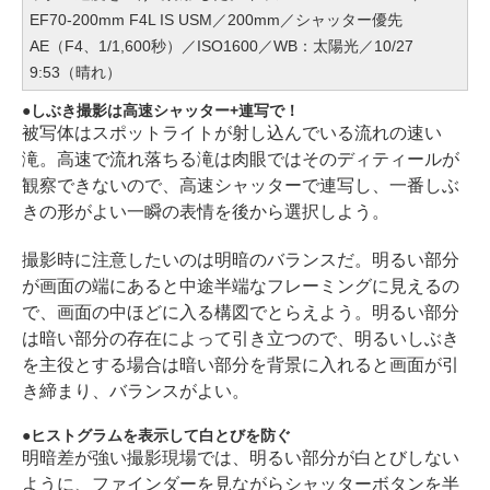
EF70-200mm F4L IS USM／200mm／シャッター優先
AE（F4、1/1,600秒）／ISO1600／WB：太陽光／10/27
9:53（晴れ）
しぶき撮影は高速シャッター+連写で！
被写体はスポットライトが射し込んでいる流れの速い
滝。高速で流れ落ちる滝は肉眼ではそのディティールが
観察できないので、高速シャッターで連写し、一番しぶ
きの形がよい一瞬の表情を後から選択しよう。
撮影時に注意したいのは明暗のバランスだ。明るい部分
が画面の端にあると中途半端なフレーミングに見えるの
で、画面の中ほどに入る構図でとらえよう。明るい部分
は暗い部分の存在によって引き立つので、明るいしぶき
を主役とする場合は暗い部分を背景に入れると画面が引
き締まり、バランスがよい。
ヒストグラムを表示して白とびを防ぐ
明暗差が強い撮影現場では、明るい部分が白とびしない
ように、ファインダーを見ながらシャッターボタンを半