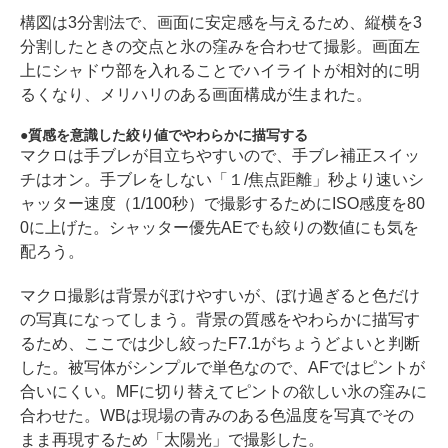
構図は3分割法で、画面に安定感を与えるため、縦横を3
分割したときの交点と氷の窪みを合わせて撮影。画面左
上にシャドウ部を入れることでハイライトが相対的に明
るくなり、メリハリのある画面構成が生まれた。
質感を意識した絞り値でやわらかに描写する
マクロは手ブレが目立ちやすいので、手ブレ補正スイッ
チはオン。手ブレをしない「１/焦点距離」秒より速いシ
ャッター速度（1/100秒）で撮影するためにISO感度を80
0に上げた。シャッター優先AEでも絞りの数値にも気を
配ろう。
マクロ撮影は背景がぼけやすいが、ぼけ過ぎると色だけ
の写真になってしまう。背景の質感をやわらかに描写す
るため、ここでは少し絞ったF7.1がちょうどよいと判断
した。被写体がシンプルで単色なので、AFではピントが
合いにくい。MFに切り替えてピントの欲しい氷の窪みに
合わせた。WBは現場の青みのある色温度を写真でその
まま再現するため「太陽光」で撮影した。