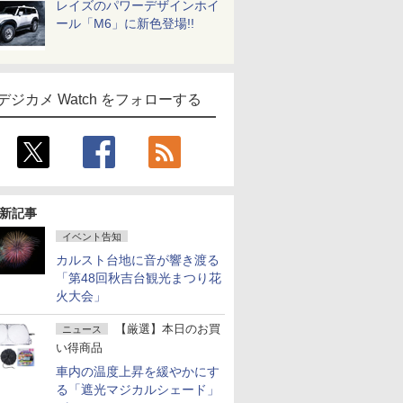
レイズのパワーデザインホイ
ール「M6」に新色登場!!
デジカメ Watch をフォローする
新記事
イベント告知
カルスト台地に音が響き渡る
「第48回秋吉台観光まつり花
火大会」
【厳選】本日のお買
ニュース
い得商品
車内の温度上昇を緩やかにす
る「遮光マジカルシェード」