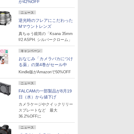
が42%OFF
ニュース
逆光時のフレアにこだわった
Mマウントレンズ
真ちゅう鏡筒の「Ksana 35mm
f/2 ASPH. シルバークローム」
キャンペーン
おなじみ「カメラバカにつけ
る薬」の第4巻がセール中
Kindle版がAmazonで50%OFF
ニュース
FALCAMの一部製品が8月19
日（水）から値下げ
カメラケージやクイックリリー
スプレートなど 最大
36.2%OFFに
ニュース