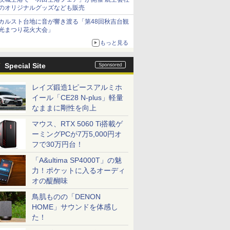
のオリジナルグッズなども販売
カルスト台地に音が響き渡る「第48回秋吉台観
光まつり花火大会」
もっと見る
Special Site
レイズ鍛造1ピースアルミホ
イール「CE28 N-plus」軽量
なままに剛性を向上
マウス、RTX 5060 Ti搭載ゲ
ーミングPCが7万5,000円オ
フで30万円台！
「A&ultima SP4000T」の魅
力！ポケットに入るオーディ
オの醍醐味
鳥肌ものの「DENON
HOME」サウンドを体感し
た！