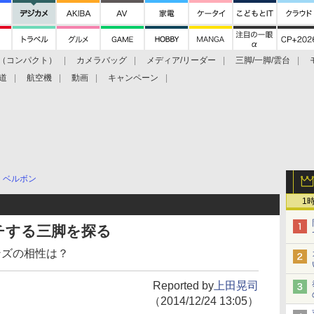
（コンパクト）
カメラバッグ
メディア/リーダー
三脚/一脚/雲台
道
航空機
動画
キャンペーン
ベルボン
1
にマッチする三脚を探る
ンズの相性は？
Reported by
上田晃司
（2014/12/24 13:05）