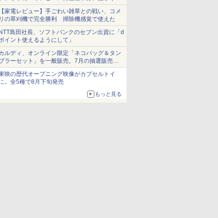
ショーツは1990円に
【家電レビュー】手ごわい雑草との戦い、コメ
リの草刈機で完全勝利 掃除機感覚で使えた
NTT島田社長、ソフトバンクのセブン出資に「d
ポイント使えるようにして」
カルディ、オンライン限定「ネコバッグ＆タン
ブラーセット」を一般販売。7月の抽選販売の
当選無効分
東映の歴代オープニング映像がカプセルトイ
に。全5種で8月下旬発売
もっと見る