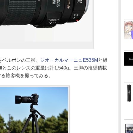
 IIをベルボンの三脚、
ジオ・カルマーニュE535M
と組
k IIとこのレンズの重量は計1,540g。三脚の推奨積載
する旅客機を撮ってみる。