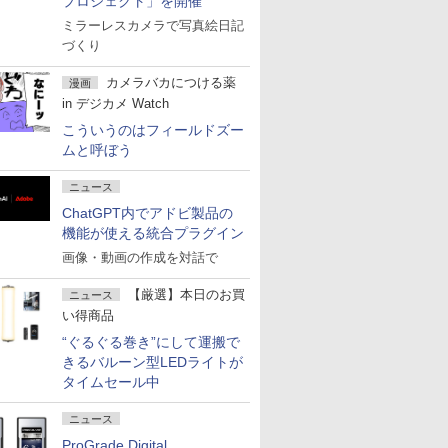
プロジェクト」を開催
ミラーレスカメラで写真絵日記
づくり
カメラバカにつける薬
漫画
in デジカメ Watch
こういうのはフィールドズー
ムと呼ぼう
ニュース
ChatGPT内でアドビ製品の
機能が使える統合プラグイン
画像・動画の作成を対話で
【厳選】本日のお買
ニュース
い得商品
“ぐるぐる巻き”にして運搬で
きるバルーン型LEDライトが
タイムセール中
ニュース
ProGrade Digital、