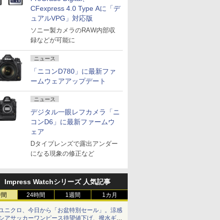
CFexpress 4.0 Type Aに「デ
ュアルVPG」対応版
ソニー製カメラのRAW内部収
録などが可能に
ニュース
「ニコンD780」に最新ファ
ームウェアアップデート
ニュース
デジタル一眼レフカメラ「ニ
コンD6」に最新ファームウ
ェア
Dタイプレンズで露出アンダー
になる現象の修正など
Impress Watchシリーズ 人気記事
時間
24時間
1週間
1カ月
ユニクロ、今日から「お盆特別セール」。涼感
シアサッカーワンピース待望値下げ、撥水ギア