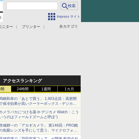
Impress サイト
全カテゴリ
モニター
プリンター
アクセスランキング
時間
24時間
1週間
1カ月
岡嶋和幸の「あとで買う」 1,903点目：高密閉
で保冷効果が高いクーラーボックス - デジカメ
Watch
カメラバカにつける薬 in デジカメ Watch：こう
いうのはフィールドズームと呼ぼう
赤城耕一の「アカギカメラ」 第146回：PRO銘
の魚眼レンズを手にして思う、マイクロフォー
サーズへの期待と可能性
茨城空港で「羽田空港フェア」が開催 航空会社