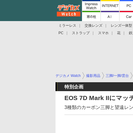
ミラーレス
交換レンズ
レンズ一体型
PC
ストラップ
スマホ
花
鉄
デジカメ Watch
撮影用品
三脚/一脚/雲台
特別企画
EOS 7D Mark II
3種類のカーボン三脚と望遠レ