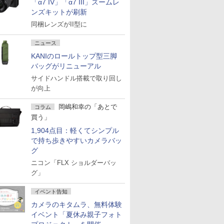
「α7 IV」「α7 III」ズームレ
ンズキットが刷新
同梱レンズがII型に
ニュース
KANIのロールトップ型三脚
バッグがリニューアル
サイドハンドル搭載で取り回し
が向上
岡嶋和幸の「あとで
コラム
買う」
1,904点目：軽くてシンプル
で持ち歩きやすいカメラバッ
グ
ニコン「FLX ショルダーバッ
グ」
イベント告知
カメラのキタムラ、無料体験
イベント「夏休み親子フォト