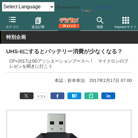
Powered by
Translate
デジカメ Watch
撮影用品
記録メディア/カードリーダー
レキサ
カテゴリ
過去記事
検索
Impressサイト
特別企画
UHS-IIにするとバッテリー消費が少なくなる？
CP+2017はSDアソシエーションブースへ！ マイクロンのプ
レゼンを聞きに行こう
本誌：折本幸治
2017年2月17日 07:00
リスト