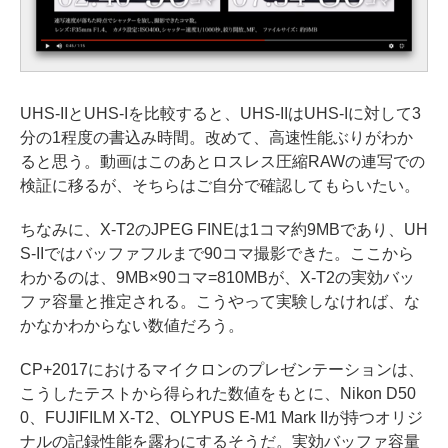
UHS-IIとUHS-Iを比較すると、UHS-IIはUHS-Iに対して3
分の1程度の書込み時間。改めて、高速性能ぶりがわか
ると思う。動画はこのあとロスレス圧縮RAWの連写での
検証に移るが、そちらはご自分で確認してもらいたい。
ちなみに、X-T2のJPEG FINEは1コマ約9MBであり、UH
S-IIではバッファフルまで90コマ撮影できた。ここから
わかるのは、9MB×90コマ=810MBが、X-T2の実効バッ
ファ容量と推定される。こうやって実験しなければ、な
かなかわからない数値だろう。
CP+2017におけるマイクロンのプレゼンテーションは、
こうしたテストから得られた数値をもとに、Nikon D50
0、FUJIFILM X-T2、OLYPUS E-M1 Mark IIが持つオリジ
ナルの記録性能を露わにするそうだ。実効バッファ容量