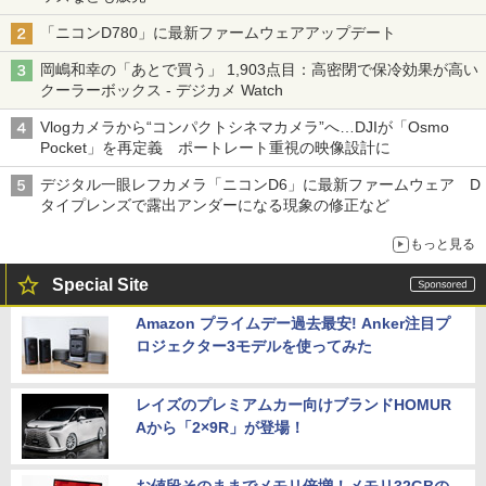
「ニコンD780」に最新ファームウェアアップデート
岡嶋和幸の「あとで買う」 1,903点目：高密閉で保冷効果が高い
クーラーボックス - デジカメ Watch
Vlogカメラから“コンパクトシネマカメラ”へ…DJIが「Osmo
Pocket」を再定義 ポートレート重視の映像設計に
デジタル一眼レフカメラ「ニコンD6」に最新ファームウェア D
タイプレンズで露出アンダーになる現象の修正など
もっと見る
Special Site
Amazon プライムデー過去最安! Anker注目プ
ロジェクター3モデルを使ってみた
レイズのプレミアムカー向けブランドHOMUR
Aから「2×9R」が登場！
お値段そのままでメモリ倍増！メモリ32GBの