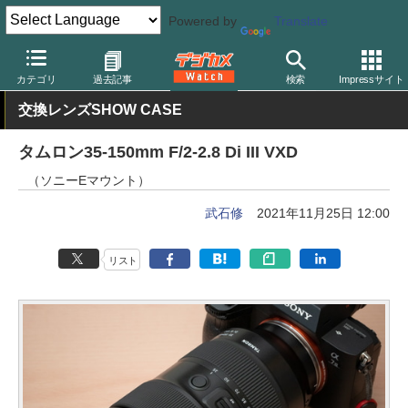
Powered by
Translate
デジカメ Watch
レンズ
交換レンズ
タムロン
カテゴリ
過去記事
検索
Impressサイト
交換レンズSHOW CASE
タムロン35-150mm F/2-2.8 Di III VXD
（ソニーEマウント）
武石修
2021年11月25日 12:00
リスト