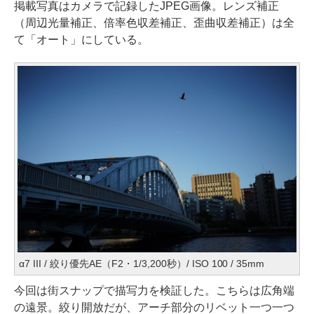
掲載写真はカメラで記録したJPEG画像。レンズ補正
（周辺光量補正、倍率色収差補正、歪曲収差補正）は全
て「オート」にしている。
α7 III / 絞り優先AE（F2・1/3,200秒）/ ISO 100 / 35mm
今回は街スナップで描写力を検証した。こちらは広角端
の遠景。絞り開放だが、アーチ部分のリベット一つ一つ