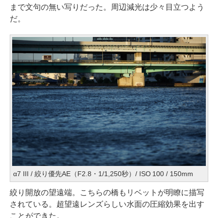
まで文句の無い写りだった。周辺減光は少々目立つよう
だ。
α7 III / 絞り優先AE（F2.8・1/1,250秒）/ ISO 100 / 150mm
絞り開放の望遠端。こちらの橋もリベットが明瞭に描写
されている。超望遠レンズらしい水面の圧縮効果を出す
ことができた。