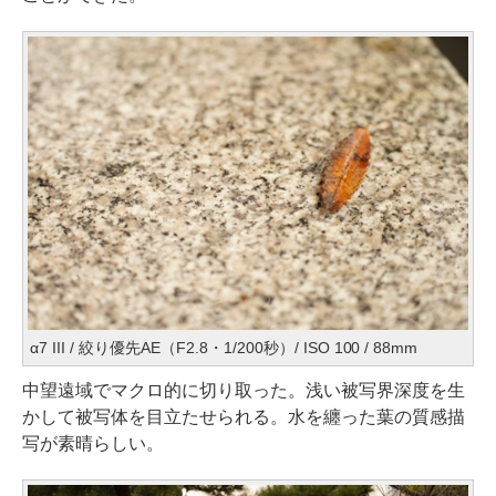
α7 III / 絞り優先AE（F2.8・1/200秒）/ ISO 100 / 88mm
中望遠域でマクロ的に切り取った。浅い被写界深度を生
かして被写体を目立たせられる。水を纏った葉の質感描
写が素晴らしい。