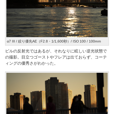
α7 III / 絞り優先AE（F2.8・1/1,600秒）/ ISO 100 / 100mm
ビルの反射光ではあるが、それなりに眩しい逆光状態で
の撮影。目立つゴーストやフレアは出ておらず、コーテ
ィングの優秀さがわかった。