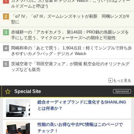
カメラバカにつける薬 in デジカメ Watch：こういうのはフィー
ルドズームと呼ぼう
「α7 IV」「α7 III」ズームレンズキットが刷新 同梱レンズがII
型に
赤城耕一の「アカギカメラ」 第146回：PRO銘の魚眼レンズを
手にして思う、マイクロフォーサーズへの期待と可能性
岡嶋和幸の「あとで買う」 1,904点目：軽くてシンプルで持ち歩
きやすいカメラバッグ - デジカメ Watch
茨城空港で「羽田空港フェア」が開催 航空会社のオリジナルグ
ッズなども販売
もっと見る
Special Site
総合オーディオブランドに進化するSHANLING
とは何者か？
性能の良いお得な中古PC情報はこのページで
チェック！