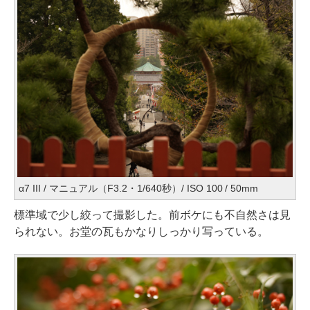
α7 III / マニュアル（F3.2・1/640秒）/ ISO 100 / 50mm
標準域で少し絞って撮影した。前ボケにも不自然さは見
られない。お堂の瓦もかなりしっかり写っている。