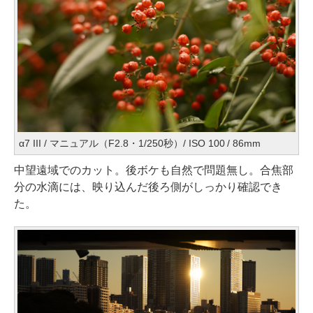
α7 III / マニュアル（F2.8・1/250秒）/ ISO 100 / 86mm
中望遠域でのカット。後ボケも自然で問題無し。合焦部
分の水滴には、映り込んだ後ろ側がしっかり確認でき
た。