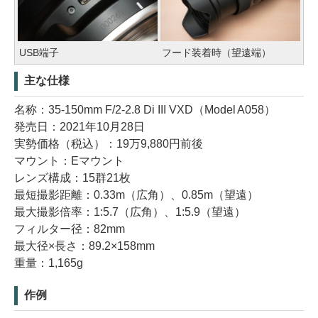
USB端子
フード装着時（望遠端）
主な仕様
名称：35-150mm F/2-2.8 Di III VXD（Model A058）
発売日：2021年10月28日
実勢価格（税込）：19万9,880円前後
マウント：Eマウント
レンズ構成：15群21枚
最短撮影距離：0.33m（広角）、0.85m（望遠）
最大撮影倍率：1:5.7（広角）、1:5.9（望遠）
フィルター径：82mm
最大径×長さ：89.2×158mm
重量：1,165g
作例