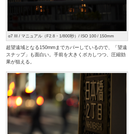
α7 III / マニュアル（F2.8・1/800秒）/ ISO 100 / 150mm
超望遠域となる150mmまでカバーしているので、「望遠
スナップ」も面白い。手前を大きくボカしつつ、圧縮効
果が狙える。