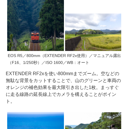
EOS R5／800mm（EXTENDER RF2x使用）／マニュアル露出
（F16、1/250秒）／ISO 1600／WB：オート
EXTENDER RF2xを使い800mmまでズーム。空などの
無駄な背景をカットすることで、山のグリーンと車両の
オレンジの補色効果を最大限引き出した1枚。まっすぐ
に走る線路の延長線上でカメラを構えることがポイン
ト。