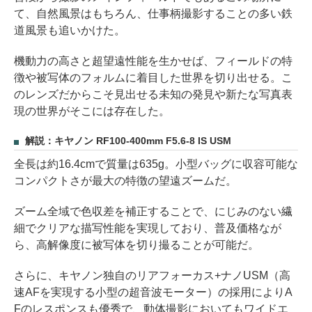
て、自然風景はもちろん、仕事柄撮影することの多い鉄
道風景も追いかけた。
機動力の高さと超望遠性能を生かせば、フィールドの特
徴や被写体のフォルムに着目した世界を切り出せる。こ
のレンズだからこそ見出せる未知の発見や新たな写真表
現の世界がそこには存在した。
解説：キヤノン RF100-400mm F5.6-8 IS USM
全長は約16.4cmで質量は635g。小型バッグに収容可能な
コンパクトさが最大の特徴の望遠ズームだ。
ズーム全域で色収差を補正することで、にじみのない繊
細でクリアな描写性能を実現しており、普及価格なが
ら、高解像度に被写体を切り撮ることが可能だ。
さらに、キヤノン独自のリアフォーカス+ナノUSM（高
速AFを実現する小型の超音波モーター）の採用によりA
Fのレスポンスも優秀で、動体撮影においてもワイドエ