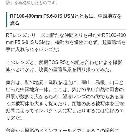
跡」を再構成したものです。
RF100-400mm F5.6-8 IS USMとともに、中国地方を
巡る
RFレンズシリーズに新たな仲間入りを果たすRF100-400
mm F5.6-8 IS USMは、機動力を犠牲にせず、超望遠域を
手に入れられるレンズだ。
このレンズと、愛機EOS R5との組み合わせによる撮影
旅へと出かけ、晩夏の望遠風景を切り撮ってみた。
舞台は、私の地元・鳥取を起点に、岡山、島根、山口と
いった中国地方一体。ここは、抜けの良い自然や田舎の
風景が数多く広がるため、望遠レンズの特徴でもある遠
くの被写体を大きく捉えたり、距離のある被写体を圧縮
効果によってインパクト大に写したりするには絶好のエ
リアだ。
普段から撮影のメインフィールドでもあるこの場所に