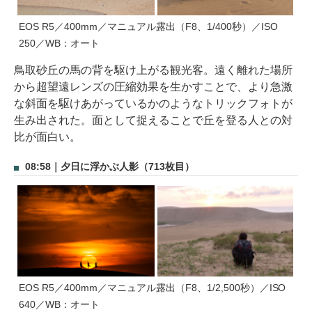
EOS R5／400mm／マニュアル露出（F8、1/400秒）／ISO
250／WB：オート
鳥取砂丘の馬の背を駆け上がる観光客。遠く離れた場所
から超望遠レンズの圧縮効果を生かすことで、より急激
な斜面を駆けあがっているかのようなトリックフォトが
生み出された。面として捉えることで丘を登る人との対
比が面白い。
08:58｜夕日に浮かぶ人影（713枚目）
EOS R5／400mm／マニュアル露出（F8、1/2,500秒）／ISO
640／WB：オート