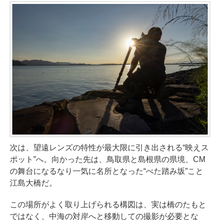
次は、望遠レンズの特性が最大限に引き出される“映えス
ポット”へ。向かった先は、鳥取県と島根県の県境、CM
の舞台になるなり一気に名所となった“べた踏み坂”こと
江島大橋だ。
この場所がよく取り上げられる構図は、実は橋のたもと
ではなく、中海の対岸へと移動しての撮影が必要とな