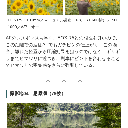
EOS R5／100mm／マニュアル露出（F8、1/1,600秒）／ISO
1000／WB：オート
AFのレスポンスも早く、EOS R5との相性も良いので、
この距離での追従AFでもガチピンの仕上がり。この場
合、離れた位置から圧縮効果を狙うのではなく、ギリギ
リまでヒマワリに近づき、列車にピントを合わせること
でヒマワリの密集感をさらに強調している。
◇ ◇ ◇
撮影地04：恩原湖（79枚）