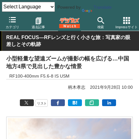
Powered by
Translate
デジカメ Watch
レンズ
交換レンズ
キヤノン
カテゴリ
過去記事
検索
Impressサイト
REAL FOCUS—RFレンズと行く小さな旅：写真家の眼
差しとその軌跡
小型軽量な望遠ズームが撮影の幅を広げる…中国
地方4県で見出した豊かな情景
RF100-400mm F5.6-8 IS USM
柄木孝志
2021年9月28日 10:00
リスト