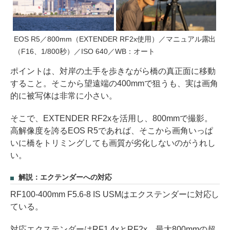
EOS R5／800mm（EXTENDER RF2x使用）／マニュアル露出
（F16、1/800秒）／ISO 640／WB：オート
ポイントは、対岸の土手を歩きながら橋の真正面に移動
すること。そこから望遠端の400mmで狙うも、実は画角
的に被写体は非常に小さい。
そこで、EXTENDER RF2xを活用し、800mmで撮影。
高解像度を誇るEOS R5であれば、そこから画角いっぱ
いに橋をトリミングしても画質が劣化しないのがうれし
い。
解説：エクテンダーへの対応
RF100-400mm F5.6-8 IS USMはエクステンダーに対応し
ている。
対応エクステンダーはRF1.4xとRF2x。最大800mmの超