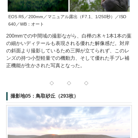
EOS R5／200mm／マニュアル露出（F7.1、1/250秒）／ISO
640／WB：オート
200mmでの中間域の撮影ながら、白樺の木々1本1本の葉
の細かいディテールも表現される優れた解像感だ。対岸
の斜面より撮影しているため三脚が立てられず、このレ
ンズの持つ小型軽量での機動力、そして優れた手ブレ補
正機能が生かされた写真となった。
◇ ◇ ◇
撮影地05：鳥取砂丘（293枚）