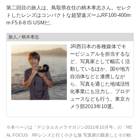
第二回目の旅人は、鳥取県在住の柄木孝志さん。セレク
トしたレンズはコンパクトな超望遠ズームRF100-400m
m F5.6-8 IS USMだ。
旅人／柄木孝志
JR西日本の各種媒体でキ
ービジュアルを担当するな
ど、写真家として幅広く活
動しているほか、国や地方
自治体などと連携しなが
ら、写真を通じた地域活性
化事業にも注力し、プロデ
ュースなども行う。東京カ
メラ部2013年10選。
※本ページは「デジタルカメラマガジン2021年10月号」の「RE
AL FOCUS RFレンズと行く小さな旅 写真家の眼差しとその軌