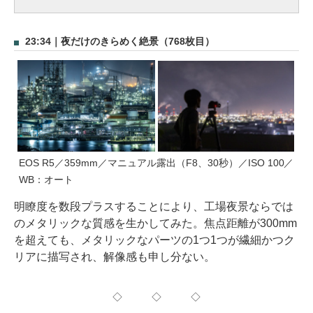
23:34｜夜だけのきらめく絶景（768枚目）
EOS R5／359mm／マニュアル露出（F8、30秒）／ISO 100／
WB：オート
明瞭度を数段プラスすることにより、工場夜景ならでは
のメタリックな質感を生かしてみた。焦点距離が300mm
を超えても、メタリックなパーツの1つ1つが繊細かつク
リアに描写され、解像感も申し分ない。
◇ ◇ ◇