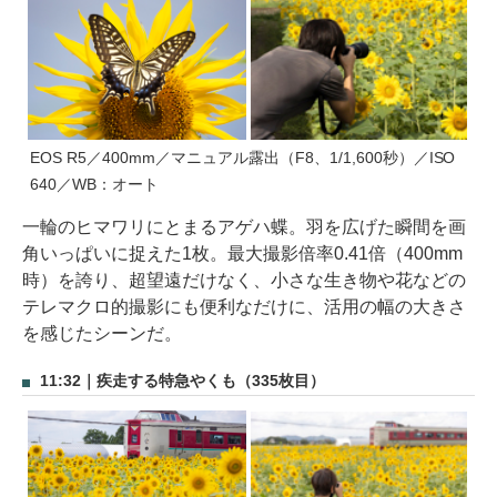
EOS R5／400mm／マニュアル露出（F8、1/1,600秒）／ISO
640／WB：オート
一輪のヒマワリにとまるアゲハ蝶。羽を広げた瞬間を画
角いっぱいに捉えた1枚。最大撮影倍率0.41倍（400mm
時）を誇り、超望遠だけなく、小さな生き物や花などの
テレマクロ的撮影にも便利なだけに、活用の幅の大きさ
を感じたシーンだ。
11:32｜疾走する特急やくも（335枚目）