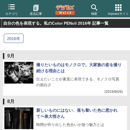
カテゴリ
過去記事
検索
Impressサイト
自分の色を表現する。私のColor PENcil 2016年 記事一覧
2016
年
9月
撮りたいものはモノクロで。大家族の姿を撮り
続ける理由とは
伝えたいことが素直に表現できる、モノクロ写真
の面白さ
(2016/9/26)
8月
新しいものにはない、落ち着いた色に惹かれ
て〜泉大悟さん
時間が作り出した色合いが放つ魅力とは