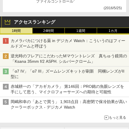
ファイルコントロール”
(2016/5/25)
アクセスランキング
1時間
24時間
1週間
1カ月
カメラバカにつける薬 in デジカメ Watch：こういうのはフィー
ルドズームと呼ぼう
逆光時のフレアにこだわったMマウントレンズ 真ちゅう鏡筒の
「Ksana 35mm f/2 ASPH. シルバークローム」
「α7 IV」「α7 III」ズームレンズキットが刷新 同梱レンズがII
型に
赤城耕一の「アカギカメラ」 第146回：PRO銘の魚眼レンズを
手にして思う、マイクロフォーサーズへの期待と可能性
岡嶋和幸の「あとで買う」 1,903点目：高密閉で保冷効果が高い
クーラーボックス - デジカメ Watch
もっと見る