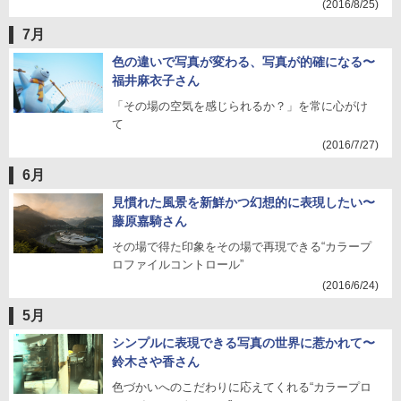
(2016/8/25)
7月
色の違いで写真が変わる、写真が的確になる〜
福井麻衣子さん
「その場の空気を感じられるか？」を常に心がけ
て
(2016/7/27)
6月
見慣れた風景を新鮮かつ幻想的に表現したい〜
藤原嘉騎さん
その場で得た印象をその場で再現できる“カラープ
ロファイルコントロール”
(2016/6/24)
5月
シンプルに表現できる写真の世界に惹かれて〜
鈴木さや香さん
色づかいへのこだわりに応えてくれる“カラープロ