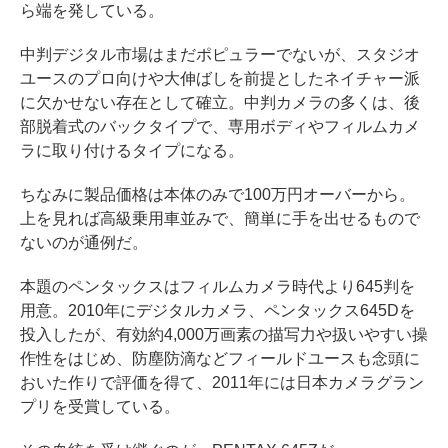
ら端を発している。
中判デジタル市場はまだポピュラーでないが、スタジオ
ユースのプロ向けや大伸ばしを前提としたネイチャー派
に欠かせない存在として確立。中判カメラの多くは、後
部脱着式のバックタイプで、専用ボディやフィルムカメ
ラに取り付けるタイプになる。
ちなみに製品価格は本体のみで100万円オーバーから。
上を見れば高級乗用車並みで、簡単に手を出せるもので
ないのが通例だ。
本題のペンタックスはフィルムカメラ時代より645判を
用意。2010年にデジタルカメラ、ペンタックス645Dを
投入したが、有効約4,000万画素の描写力や扱いやすい操
作性をはじめ、防塵防滴などフィールドユースも念頭に
おいた作りで評価を得て、2011年には日本カメラグラン
プリを受賞している。