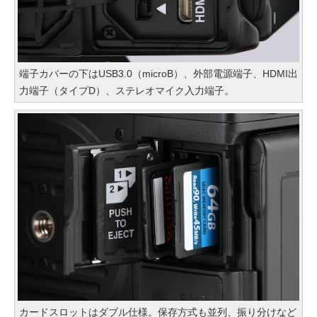
端子カバーの下はUSB3.0（microB）、外部電源端子、HDMI出
力端子（タイプD）、ステレオマイク入力端子。
カードスロットはダブル仕様。保存方式も並列、振り分けなど