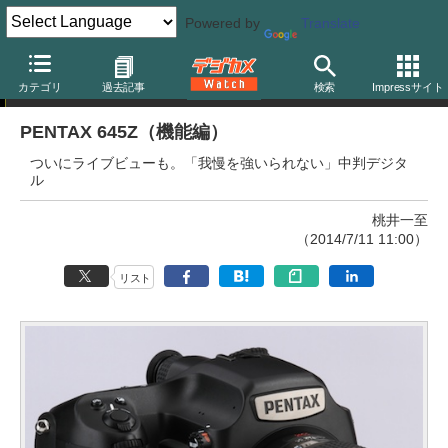
Powered by
Translate
新製品レビュー
カテゴリ
過去記事
検索
Impressサイト
PENTAX 645Z（機能編）
ついにライブビューも。「我慢を強いられない」中判デジタ
ル
桃井一至
（2014/7/11 11:00）
リスト