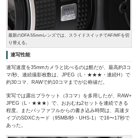
最新のDFA 55mmレンズでは、スライドスイッチでAF/MFを切
り替える。
連写性能
連写速度を35mmカメラと比べるのは酷だが、最高約3コ
マ/秒。連続撮影枚数は、JPEG（L・★★★・連続H）で
約30コマ、RAWで約10コマまでが公称値だ。
実写では露出ブラケット（3コマ）を多用したが、RAW+
JPEG（L・★★★）で、おおむね2セットを連続できる
程度。またバッファフルからの書き込み時間は、高速タ
イプのSDXCカード（95MB/秒・UHS-1）で16〜17秒で
あった。