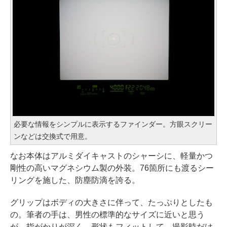
必要な情報をシンプルに表示するファインダー。方眼スクリー
ンなどは交換式で用意。
なお本体はアルミダイキャストのシャーシに、軽量かつ
剛性の高いマグネシウム製の外装。76箇所にも渡るシー
リングを施した、防塵防滴を誇る。
グリップはボディの大きさに伴って、たっぷりとしたも
の。筆者の手は、男性の標準的なサイズに近いと思う
が、指がかりが深く、形状もフィットして、撮影時だけ