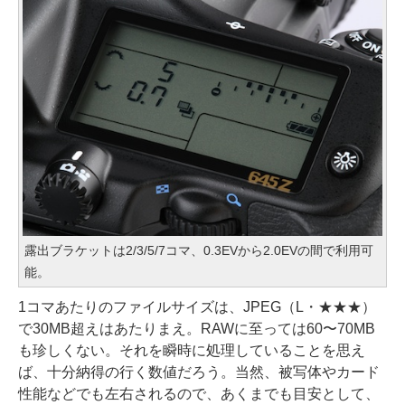
露出ブラケットは2/3/5/7コマ、0.3EVから2.0EVの間で利用可
能。
1コマあたりのファイルサイズは、JPEG（L・★★★）
で30MB超えはあたりまえ。RAWに至っては60〜70MB
も珍しくない。それを瞬時に処理していることを思え
ば、十分納得の行く数値だろう。当然、被写体やカード
性能などでも左右されるので、あくまでも目安として、