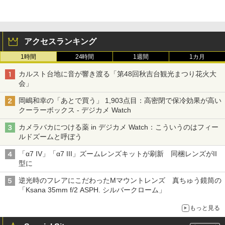
アクセスランキング
1時間
24時間
1週間
1カ月
カルスト台地に音が響き渡る「第48回秋吉台観光まつり花火大
会」
岡嶋和幸の「あとで買う」 1,903点目：高密閉で保冷効果が高い
クーラーボックス - デジカメ Watch
カメラバカにつける薬 in デジカメ Watch：こういうのはフィー
ルドズームと呼ぼう
「α7 IV」「α7 III」ズームレンズキットが刷新 同梱レンズがII
型に
逆光時のフレアにこだわったMマウントレンズ 真ちゅう鏡筒の
「Ksana 35mm f/2 ASPH. シルバークローム」
もっと見る