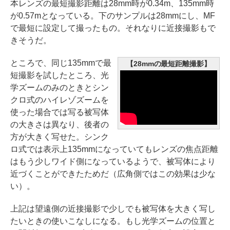
本レンズの最短撮影距離は28mm時が0.34m、135mm時
が0.57mとなっている。下のサンプルは28mmにし、MF
で最短に設定して撮ったもの。それなりに近接撮影もで
きそうだ。
ところで、同じ135mmで最
【28mmの最短距離撮影】
短撮影を試したところ、光
学ズームのみのときとシン
クロ式のハイレゾズームを
使った場合では写る被写体
の大きさは異なり、後者の
方が大きく写せた。シンク
ロ式では表示上135mmになっていてもレンズの焦点距離
はもう少しワイド側になっているようで、被写体により
近づくことができたためだ（広角側ではこの効果は少な
い）。
上記は望遠側の近接撮影で少しでも被写体を大きく写し
たいときの使いこなしになる。もし光学ズームの位置と