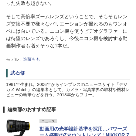
った失敗も起きない。
そして高倍率ズームレンズということで、そもそもレン
ズ交換不要で様々なバリエーションが撮れるのもワンオ
ペには向いている。ニコン機を使うビデオグラファーに
は待望のレンズであろうし、今後ニコン機を検討する動
画制作者も増えそうな1本だ。
モデル：
進藤もも
武石修
1981年生まれ。2006年からインプレスのニュースサイト「デジ
カメ Watch」の編集者として、カメラ・写真業界の取材や機材レ
ビューの執筆などを行う。2018年からフリー。
編集部のおすすめ記事
ニュース
動画用の光学設計基準を採用…パワーズ
ーム搭載のZマウントレンズ「NIKKOR Z