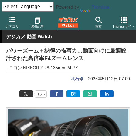
Powered by
Translate
デジカメ Watch
レンズ
交換レンズ
ニコン
カテゴリ
過去記事
検索
Impressサイト
デジカメ 動画 Watch
パワーズーム＋納得の描写力…動画向けに最適設
計された高倍率F4ズームレンズ
ニコン NIKKOR Z 28-135mm f/4 PZ
武石修
2025年5月12日 07:00
リスト