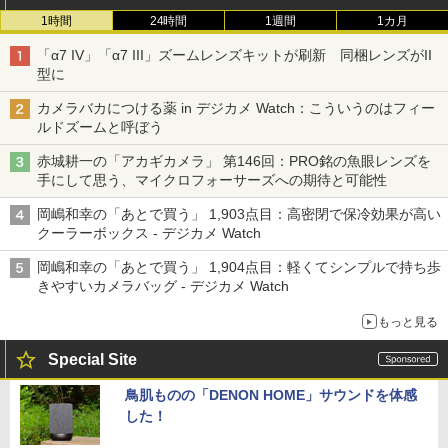
1時間
24時間
1週間
1カ月
「α7 IV」「α7 III」ズームレンズキットが刷新 同梱レンズがII
型に
カメラバカにつける薬 in デジカメ Watch：こういうのはフィー
ルドズームと呼ぼう
赤城耕一の「アカギカメラ」 第146回：PRO銘の魚眼レンズを
手にして思う、マイクロフォーサーズへの期待と可能性
岡嶋和幸の「あとで買う」 1,903点目：高密閉で保冷効果が高い
クーラーボックス - デジカメ Watch
岡嶋和幸の「あとで買う」 1,904点目：軽くてシンプルで持ち歩
きやすいカメラバッグ - デジカメ Watch
もっと見る
Special Site
鳥肌ものの「DENON HOME」サウンドを体感
した！