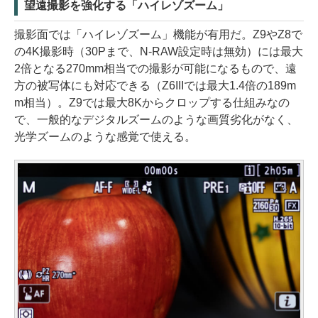
望遠撮影を強化する「ハイレゾズーム」
撮影面では「ハイレゾズーム」機能が有用だ。Z9やZ8で
の4K撮影時（30Pまで、N-RAW設定時は無効）には最大
2倍となる270mm相当での撮影が可能になるもので、遠
方の被写体にも対応できる（Z6IIIでは最大1.4倍の189m
m相当）。Z9では最大8Kからクロップする仕組みなの
で、一般的なデジタルズームのような画質劣化がなく、
光学ズームのような感覚で使える。