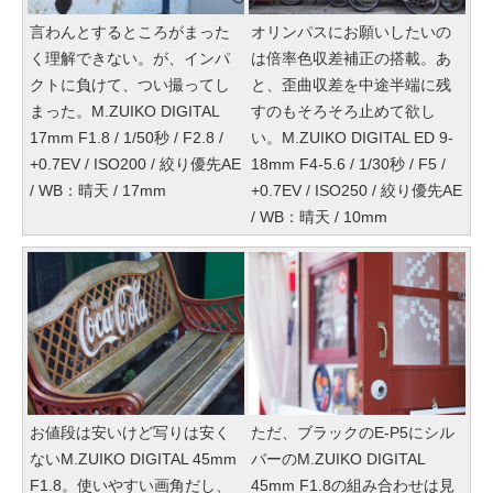
言わんとするところがまった
オリンパスにお願いしたいの
く理解できない。が、インパ
は倍率色収差補正の搭載。あ
クトに負けて、つい撮ってし
と、歪曲収差を中途半端に残
まった。M.ZUIKO DIGITAL
すのもそろそろ止めて欲し
17mm F1.8 / 1/50秒 / F2.8 /
い。M.ZUIKO DIGITAL ED 9-
+0.7EV / ISO200 / 絞り優先AE
18mm F4-5.6 / 1/30秒 / F5 /
/ WB：晴天 / 17mm
+0.7EV / ISO250 / 絞り優先AE
/ WB：晴天 / 10mm
お値段は安いけど写りは安く
ただ、ブラックのE-P5にシル
ないM.ZUIKO DIGITAL 45mm
バーのM.ZUIKO DIGITAL
F1.8。使いやすい画角だし、
45mm F1.8の組み合わせは見