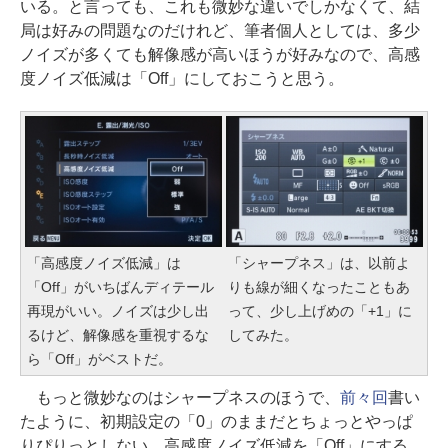
いる。と言っても、これも微妙な違いでしかなくて、結
局は好みの問題なのだけれど、筆者個人としては、多少
ノイズが多くても解像感が高いほうが好みなので、高感
度ノイズ低減は「Off」にしておこうと思う。
「高感度ノイズ低減」は
「シャープネス」は、以前よ
「Off」がいちばんディテール
りも線が細くなったこともあ
再現がいい。ノイズは少し出
って、少し上げめの「+1」に
るけど、解像感を重視するな
してみた。
ら「Off」がベストだ。
もっと微妙なのはシャープネスのほうで、
前々回
書い
たように、初期設定の「0」のままだとちょっとやっぱ
りぴりっとしない。高感度ノイズ低減を「Off」にする