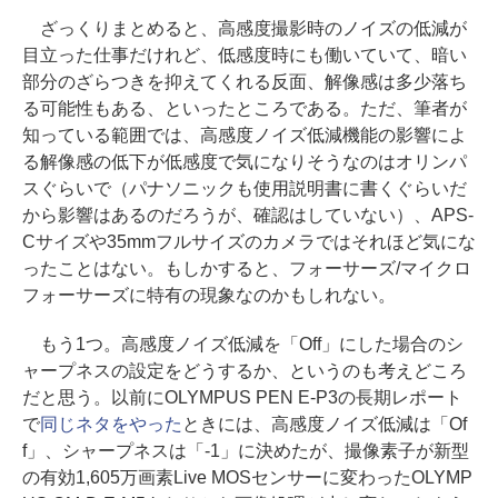
ざっくりまとめると、高感度撮影時のノイズの低減が
目立った仕事だけれど、低感度時にも働いていて、暗い
部分のざらつきを抑えてくれる反面、解像感は多少落ち
る可能性もある、といったところである。ただ、筆者が
知っている範囲では、高感度ノイズ低減機能の影響によ
る解像感の低下が低感度で気になりそうなのはオリンパ
スぐらいで（パナソニックも使用説明書に書くぐらいだ
から影響はあるのだろうが、確認はしていない）、APS-
Cサイズや35mmフルサイズのカメラではそれほど気にな
ったことはない。もしかすると、フォーサーズ/マイクロ
フォーサーズに特有の現象なのかもしれない。
もう1つ。高感度ノイズ低減を「Off」にした場合のシ
ャープネスの設定をどうするか、というのも考えどころ
だと思う。以前にOLYMPUS PEN E-P3の長期レポート
で
同じネタをやった
ときには、高感度ノイズ低減は「Of
f」、シャープネスは「-1」に決めたが、撮像素子が新型
の有効1,605万画素Live MOSセンサーに変わったOLYMP