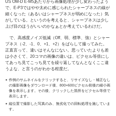
US OM-D E-M5あたりから画像処理が少し変わったよう
で、E-P3ではやや太めに感じられたシャープネスの線が
細くなった（あるいはシャープネスが弱めになった）気
がしている。というのを考えると、シャープネスは少し
上げ目のほうがいいのかなぁとか考えているわけだ。
で、高感度ノイズ低減（Off、弱、標準、強）とシャー
プネス（-2、-1、0、+1、+2）をばらして撮ってみた。
正直言って、違いはそんなにない。思っていたよりも差
は小さくて、20コマの画像の違いは、ピクセル等倍にし
てあっち見てこっち見てを繰り返してなんとなくここ違
うよな、と言うのがわかる程度だ。
作例のサムネイルをクリックすると、リサイズなし・補正なし
の撮影画像をダウンロード後、800×600ピクセル前後の縮小画
像を表示します。その後、クリックした箇所をピクセル等倍で
表示します。
縦位置で撮影した写真のみ、無劣化での回転処理を施していま
す。