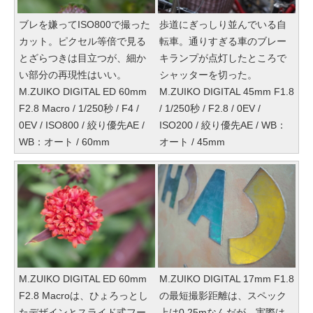
ブレを嫌ってISO800で撮った
歩道にぎっしり並んでいる自
カット。ピクセル等倍で見る
転車。通りすぎる車のブレー
とざらつきは目立つが、細か
キランプが点灯したところで
い部分の再現性はいい。
シャッターを切った。
M.ZUIKO DIGITAL ED 60mm
M.ZUIKO DIGITAL 45mm F1.8
F2.8 Macro / 1/250秒 / F4 /
/ 1/250秒 / F2.8 / 0EV /
0EV / ISO800 / 絞り優先AE /
ISO200 / 絞り優先AE / WB：
WB：オート / 60mm
オート / 45mm
M.ZUIKO DIGITAL ED 60mm
M.ZUIKO DIGITAL 17mm F1.8
F2.8 Macroは、ひょろっとし
の最短撮影距離は、スペック
たデザインとスライド式フー
上は0.25mなんだが、実際は