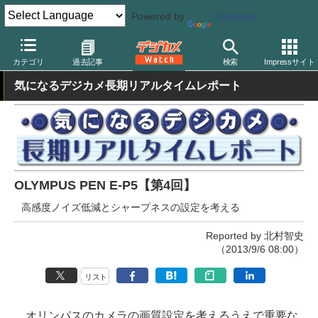
Powered by
Translate
デジカメ Watch
カメラ
ミラーレスカメラ
オリンパス
カテゴリ
過去記事
検索
Impressサイト
気になるデジカメ長期リアルタイムレポート
OLYMPUS PEN E-P5【第4回】
高感度ノイズ低減とシャープネスの設定を考える
Reported by 北村智史
（2013/9/6 08:00）
リスト
オリンパスのカメラの画質設定を考えるうえで重要な