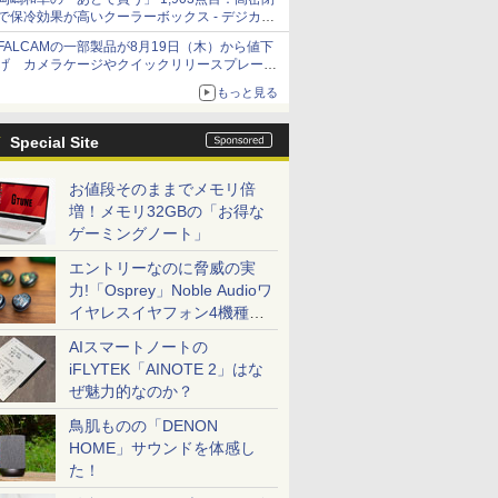
で保冷効果が高いクーラーボックス - デジカメ
Watch
FALCAMの一部製品が8月19日（木）から値下
げ カメラケージやクイックリリースプレート
など 最大36.2%OFFに
もっと見る
Special Site
お値段そのままでメモリ倍
増！メモリ32GBの「お得な
ゲーミングノート」
エントリーなのに脅威の実
力!「Osprey」Noble Audioワ
イヤレスイヤフォン4機種を
一気に聴く
AIスマートノートの
iFLYTEK「AINOTE 2」はな
ぜ魅力的なのか？
鳥肌ものの「DENON
HOME」サウンドを体感し
た！