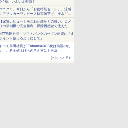
ツ4種、いよいよ発売！
ユニクロ、今日から「お盆特別セール」。涼感
シアサッカーワンピース待望値下げ、撥水ギア
ショーツは1990円に
【家電レビュー】手ごわい雑草との戦い、コメ
リの草刈機で完全勝利 掃除機感覚で使えた
NTT島田社長、ソフトバンクのセブン出資に「d
ポイント使えるようにして」
ドコモ前田社長が「ahamo40GB化は検証のた
め」、料金値上げへの考え方にも言及
もっと見る