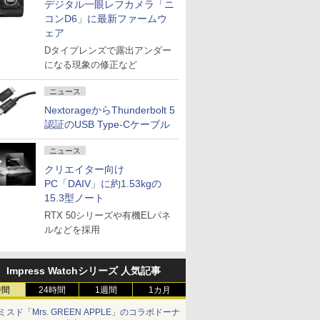
デジタル一眼レフカメラ「ニ
コンD6」に最新ファームウ
ェア
Dタイプレンズで露出アンダー
になる現象の修正など
ニュース
NextorageからThunderbolt 5
認証のUSB Type-Cケーブル
ニュース
クリエイター向け
PC「DAIV」に約1.53kgの
15.3型ノート
RTX 50シリーズや有機ELパネ
ルなどを採用
Impress Watchシリーズ 人気記事
時間
24時間
1週間
1カ月
ミスド「Mrs. GREEN APPLE」のコラボドーナ