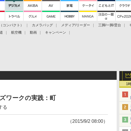
（コンパクト）
カメラバッグ
メディア/リーダー
三脚/一脚/雲台
道
航空機
動画
キャンペーン
1
ンズワークの実践：町
する
（2015/9/2 08:00）