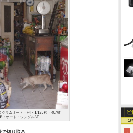
グラムオート・F4・1/125秒・-0.7補
・WB：オート・シングルAF
1
覚で切り取る