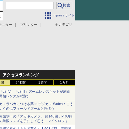
Impress サイト
全カテゴリ
モニター
プリンター
アクセスランキング
時間
24時間
1週間
1カ月
「α7 IV」「α7 III」ズームレンズキットが刷新
同梱レンズがII型に
カメラバカにつける薬 in デジカメ Watch：こう
いうのはフィールドズームと呼ぼう
赤城耕一の「アカギカメラ」 第146回：PRO銘
の魚眼レンズを手にして思う、マイクロフォー
サーズへの期待と可能性
岡嶋和幸の「あとで買う」 1,903点目：高密閉