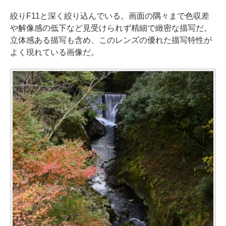
絞りF11と深く絞り込んでいる。画面の隅々まで色収差
や解像感の低下など見受けられず精細で緻密な描写だ。
立体感ある描写も含め、このレンズの優れた描写特性が
よく現れている画像だ。