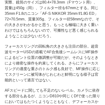
実際、鏡筒のサイズは80.4×78.3mm（Fマウント用）、
質量は450g（同）、フィルター径を67mmとする。同じ
35mm F1.8のニコン「AF-S NIKKOR 35mm f/1.8G ED」
72×70.5mm、質量305g、フィルター径58mmなので、そ
の大きさがわかるかと思う。もっとも極端に大きく重い
わけではもちろんないので、可搬性など悪く感じられる
ようなことは少ないだろう。
フォーカスリングの回転角の大きさも注目の部分。超音
波モーターUSDの搭載でAF合焦後シームレスにMF操作
によるピント位置の微調整が可能だが、そのようなとき
により緻密な操作を約束してくれる。さらにフォーカス
リングの適度な重さのトルク感も良好で、MF操作に応じ
てスクリーンに被写体がじわじわと鮮明になる様子は官
能的といって過言ではない。
AFスピードに関しても不足のないレベル。カメラに依存
する部分もあるが、ニコンD810や同じくDfで使った限り
においてはもたつくようなこともなく、デフォーカスか