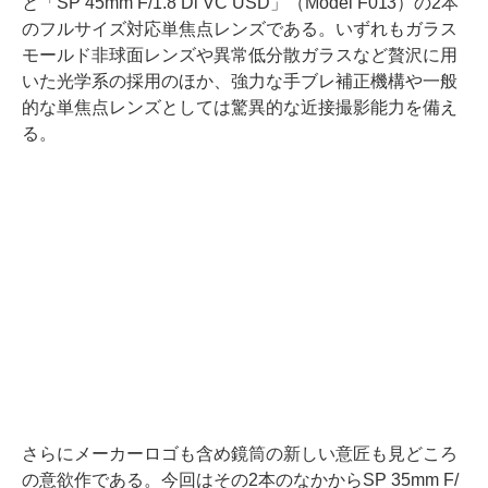
と「SP 45mm F/1.8 Di VC USD」（Model F013）の2本
のフルサイズ対応単焦点レンズである。いずれもガラス
モールド非球面レンズや異常低分散ガラスなど贅沢に用
いた光学系の採用のほか、強力な手ブレ補正機構や一般
的な単焦点レンズとしては驚異的な近接撮影能力を備え
る。
さらにメーカーロゴも含め鏡筒の新しい意匠も見どころ
の意欲作である。今回はその2本のなかからSP 35mm F/