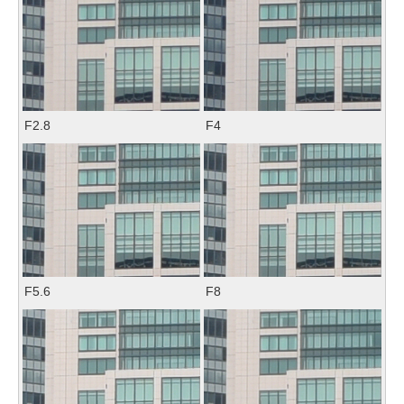
F2.8
F4
F5.6
F8