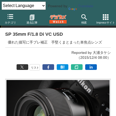
Powered by
Translate
交換レンズレビュー
カテゴリ
過去記事
検索
Impressサイト
SP 35mm F/1.8 Di VC USD
優れた描写に手ブレ補正 手堅くまとまった単焦点レンズ
Reported by 大浦タケシ
（2015/12/4 08:00）
リスト