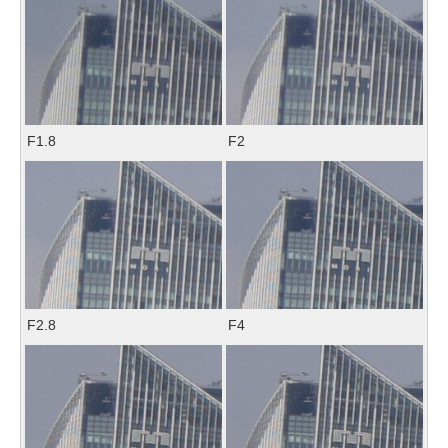
F1.8
F2
F2.8
F4