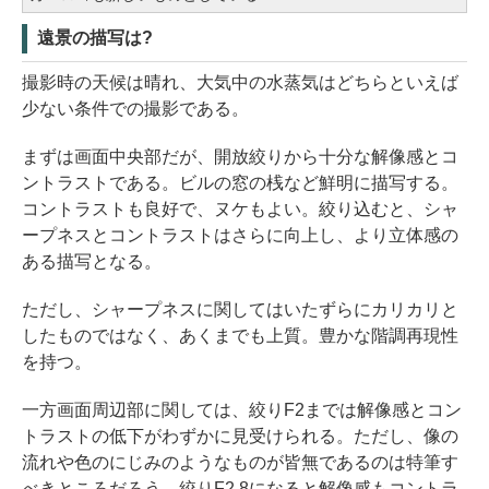
遠景の描写は?
撮影時の天候は晴れ、大気中の水蒸気はどちらといえば
少ない条件での撮影である。
まずは画面中央部だが、開放絞りから十分な解像感とコ
ントラストである。ビルの窓の桟など鮮明に描写する。
コントラストも良好で、ヌケもよい。絞り込むと、シャ
ープネスとコントラストはさらに向上し、より立体感の
ある描写となる。
ただし、シャープネスに関してはいたずらにカリカリと
したものではなく、あくまでも上質。豊かな階調再現性
を持つ。
一方画面周辺部に関しては、絞りF2までは解像感とコン
トラストの低下がわずかに見受けられる。ただし、像の
流れや色のにじみのようなものが皆無であるのは特筆す
べきところだろう。絞りF2.8になると解像感もコントラ