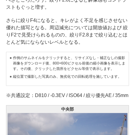
ストもぐっと増す。
さらに絞りF4になると、キレがよく不足を感じさせない
優れた描写となる。周辺減光については開放値および 絞
りF2で見受けられるものの、絞りF2.8まで絞り込むとほ
とんど気にならないレベルとなる。
作例のサムネイルをクリックすると、リサイズなし・補正なしの撮影
画像をダウンロード後、800×600ピクセル前後の縮小画像を表示しま
す。その後、クリックした箇所をピクセル等倍で表示します。
縦位置で撮影した写真のみ、無劣化での回転処理を施しています。
※共通設定：D810 / -0.3EV / ISO64 / 絞り優先AE / 35mm
中央部