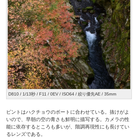
D810 / 1/13秒 / F11 / 0EV / ISO64 / 絞り優先AE / 35mm
ピントはハクチョウのボートに合わせている。抜けがよ
いので、早朝の空の青さも鮮明に描写する。カメラの性
能に依存するところも多いが、階調再現性にも長けてい
るレンズである。