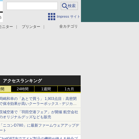
Impress サイト
全カテゴリ
モニター
プリンター
アクセスランキング
時間
24時間
1週間
1カ月
岡嶋和幸の「あとで買う」 1,903点目：高密閉
で保冷効果が高いクーラーボックス - デジカメ
Watch
茨城空港で「羽田空港フェア」が開催 航空会社
のオリジナルグッズなども販売
「ニコンD780」に最新ファームウェアアップデ
ート
ChatGPT内でアドビ製品の機能が使える統合プ