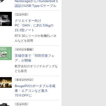
NextorageからThunderbolt 5
認証のUSB Type-Cケーブル
ニュース
クリエイター向け
PC「DAIV」に約1.53kgの
15.3型ノート
RTX 50シリーズや有機ELパネ
ルなどを採用
イベント告知
茨城空港で「羽田空港フェ
ア」が開催
航空会社のオリジナルグッズな
ども販売
キャンペーン
BougeRVのポータブル冷蔵
庫・エアコンなど最大
70％OFFに
ニュース