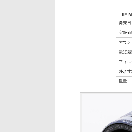
EF-M
発売日
実勢価
マウン
最短撮
フィル
外形寸
重量