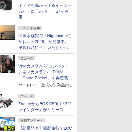
ボディを傷から守るイージー
カバーに「α7 V」「α7R VI」
用
イベント告知
四国水族館で「Nightscapeこ
がねいろ2026」が開催中。
夕暮れ時にイルカたちがパフ
ォーマンスを繰り広げる
ニュース
Vlogカメラから“コンパクト
シネマカメラ”へ…DJIが
「Osmo Pocket」を再定義
ポートレート重視の映像設計に
ニュース
ZacutoからEOS C50用「Zフ
ァインダー」がリリース
週刊アンケート
【結果発表】撮影旅行でLCC