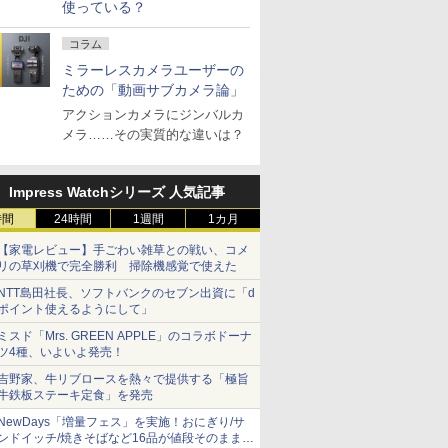
使っている？
コラム
ミラーレスカメラユーザーの
ための「動画サブカメラ論」
アクションカメラにジンバルカ
メラ……その実質的な違いは？
Impress Watchシリーズ 人気記事
時間
24時間
1週間
1カ月
【家電レビュー】手ごわい雑草との戦い、コメ
リの草刈機で完全勝利 掃除機感覚で使えた
NTT島田社長、ソフトバンクのセブン出資に「d
ポイント使えるようにして」
ミスド「Mrs. GREEN APPLE」のコラボドーナ
ツ4種、いよいよ発売！
吉野家、牛リブロースを熱々で提供する「極旨
牛鉄板ステーキ定食」を発売
NewDays「増量フェス」を実施！おにぎり/サ
ンドイッチ/焼きそばなど16品が値段そのままで