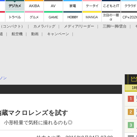
（コンパクト）
カメラバッグ
メディア/リーダー
三脚/一脚/雲台
道
航空機
動画
キャンペーン
ノン
1
内蔵マクロレンズを試す
 IS STM 小形軽量で気軽に撮れるのも◎