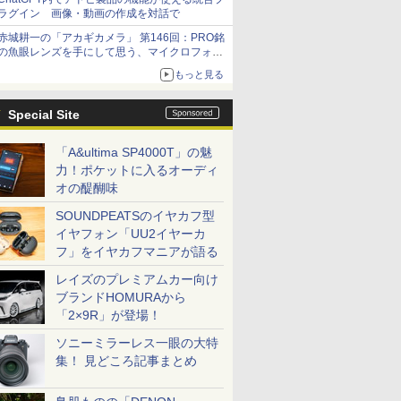
ラグイン 画像・動画の作成を対話で
赤城耕一の「アカギカメラ」 第146回：PRO銘
の魚眼レンズを手にして思う、マイクロフォー
サーズへの期待と可能性
もっと見る
Special Site
「A&ultima SP4000T」の魅
力！ポケットに入るオーディ
オの醍醐味
SOUNDPEATSのイヤカフ型
イヤフォン「UU2イヤーカ
フ」をイヤカフマニアが語る
レイズのプレミアムカー向け
ブランドHOMURAから
「2×9R」が登場！
ソニーミラーレス一眼の大特
集！ 見どころ記事まとめ