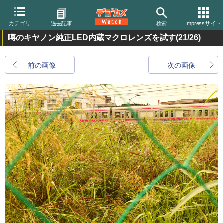
カテゴリ
過去記事
検索
Impressサイト
噂のキヤノン純正LED内蔵マクロレンズを試す
(21/26)
前の画像
次の画像